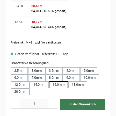
20,58 €
Bis
50
24,70 €
(16.68% gespart)
18,17 €
Ab
51
24,70 €
(26.44% gespart)
Preise inkl. MwSt. zzgl. Versandkosten
Sofort verfügbar, Lieferzeit: 1-3 Tage
auswählen
Drahtstärke Schraubglied
2,5mm
3,0mm
3,5mm
4,0mm
5,0mm
6,0mm
7,0mm
8,0mm
9,0mm
10,0mm
12,0mm
14,0mm
16,0mm
18,0mm
20,0mm
Produkt Anzahl: Gib den gewünschten Wert ein oder benutze die Schaltflächen um 
In den Warenkorb