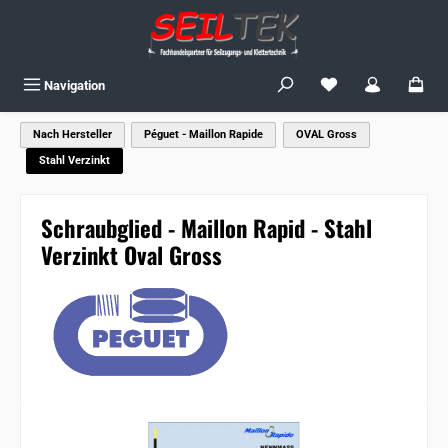
Zum Hauptinhalt springen
Du hast 0 Produkte
Navigation
Nach Hersteller
Péguet - Maillon Rapide
OVAL Gross
Stahl Verzinkt
Schraubglied - Maillon Rapid - Stahl
Verzinkt Oval Gross
Bildergalerie überspringen