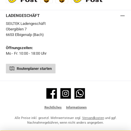
Ö-Post
UPS
UPS Express
Export Austrian Post
LADENGESCHÄFT
SEILTEK Ladengeschäft
Obergiblen 7
6653 Elbigenalp (Bach)
Öffnungszeiten:
Mo - Fr: 10:00 - 18:00 Uhr
Routenplaner starten
Facebook
Instagram
WhatsApp
Rechtliches
Informationen
Alle Preise inkl. gesetzl. Mehrwertsteuer zzgl.
Versandkosten
und ggf.
Nachnahmegebühren, wenn nicht anders angegeben.