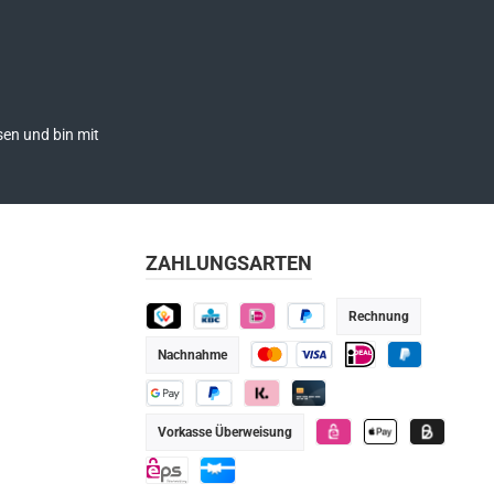
en und bin mit
ZAHLUNGSARTEN
Rechnung
TWINT
KBC
iDEAL
Später bezahlen
Nachnahme
Kredit- oder Debitkarte
iDEAL
PayPal
Google Pay
PayPal
Klarna
Kredit-/Debitkarte
Vorkasse Überweisung
eps
Apple Pay
Billie