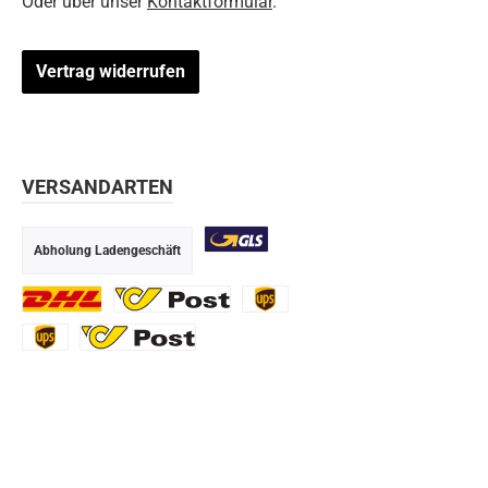
Oder über unser
Kontaktformular
.
Vertrag widerrufen
VERSANDARTEN
Abholung Ladengeschäft
GLS
DHL
Ö-Post
UPS
UPS Express
Export Austrian Post