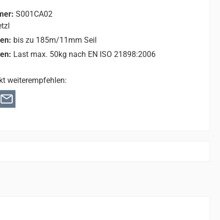
mer:
S001CA02
tzl
nen:
bis zu 185m/11mm Seil
nen:
Last max. 50kg nach EN ISO 21898:2006
kt weiterempfehlen: