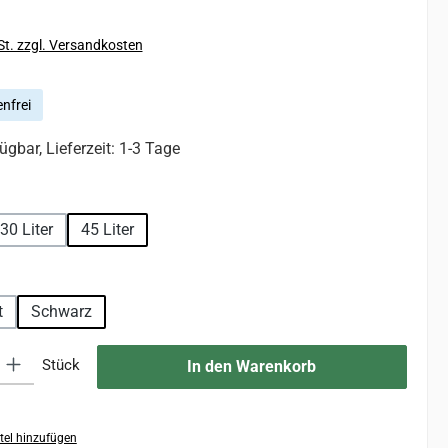
St. zzgl. Versandkosten
nfrei
ügbar, Lieferzeit: 1-3 Tage
wählen
30 Liter
45 Liter
hlen
t
Schwarz
 Gib den gewünschten Wert ein oder benutze die Schaltflächen um die An
Stück
In den Warenkorb
tel hinzufügen