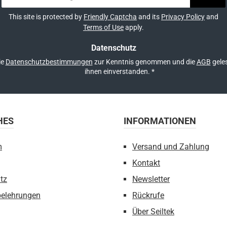
Mail-
Adresse
This site is protected by
Friendly Captcha
and its
Privacy Policy
and
*
Terms of Use
apply.
Datenschutz
ie
Datenschutzbestimmungen
zur Kenntnis genommen und die
AGB
geles
ihnen einverstanden.
*
HES
INFORMATIONEN
m
Versand und Zahlung
Kontakt
tz
Newsletter
belehrungen
Rückrufe
Über Seiltek