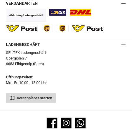
VERSANDARTEN
Abholung Ladengeschäft
GLS
DHL
Ö-Post
UPS
UPS Express
Export Austrian Post
LADENGESCHÄFT
SEILTEK Ladengeschäft
Obergiblen 7
6653 Elbigenalp (Bach)
Öffnungszeiten:
Mo - Fr: 10:00 - 18:00 Uhr
Routenplaner starten
Facebook
Instagram
WhatsApp