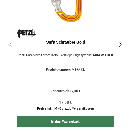
Sm'D Schrauber Gold
Petzl Karabiner Farbe:
Gelb
|
Verriegelungssystem:
SCREW-LOCK
Produktnummer:
M39A SL
Varianten ab
12,00 €
Regulärer Preis:
17,50 €
Preise inkl. MwSt. zzgl. Versandkosten
In den Warenkorb