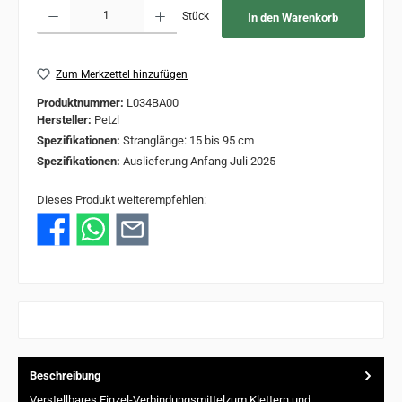
Produkt Anzahl: Gib den gewünschten Wert ein oder benutze die Schaltflächen um 
Stück
In den Warenkorb
Zum Merkzettel hinzufügen
Produktnummer:
L034BA00
Hersteller:
Petzl
Spezifikationen:
Stranglänge: 15 bis 95 cm
Spezifikationen:
Auslieferung Anfang Juli 2025
Dieses Produkt weiterempfehlen:
Beschreibung
Verstellbares Einzel-Verbindungsmittelzum Klettern und