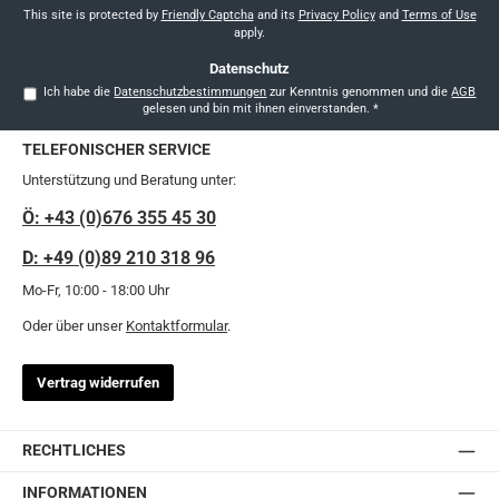
*
This site is protected by
Friendly Captcha
and its
Privacy Policy
and
Terms of Use
apply.
Datenschutz
Ich habe die
Datenschutzbestimmungen
zur Kenntnis genommen und die
AGB
gelesen und bin mit ihnen einverstanden.
*
TELEFONISCHER SERVICE
Unterstützung und Beratung unter:
Ö: +43 (0)676 355 45 30
D: +49 (0)89 210 318 96
Mo-Fr, 10:00 - 18:00 Uhr
Oder über unser
Kontaktformular
.
Vertrag widerrufen
RECHTLICHES
INFORMATIONEN