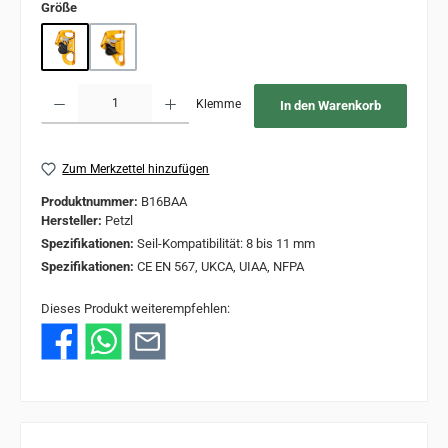
auswählen
Größe
S
L
Produkt Anzahl: Gib den gewünschten Wert ein oder benutze die Schaltflächen um 
Klemme
In den Warenkorb
Zum Merkzettel hinzufügen
Produktnummer:
B16BAA
Hersteller:
Petzl
Spezifikationen:
Seil-Kompatibilität: 8 bis 11 mm
Spezifikationen:
CE EN 567, UKCA, UIAA, NFPA
Dieses Produkt weiterempfehlen: