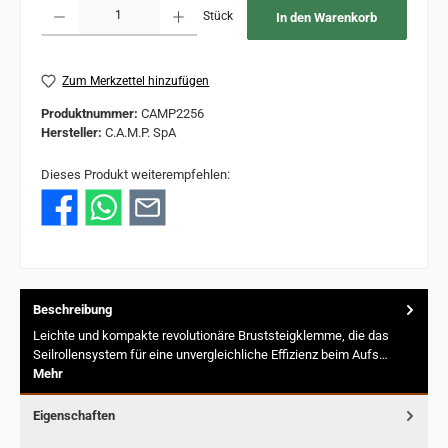
Produkt Anzahl: Gib den gewünschten Wert ein oder benutze die Schaltflächen um 
Stück
In den Warenkorb
Zum Merkzettel hinzufügen
Produktnummer:
CAMP2256
Hersteller:
C.A.M.P. SpA
Dieses Produkt weiterempfehlen:
Beschreibung
Leichte und kompakte revolutionäre Bruststeigklemme, die das
Seilrollensystem für eine unvergleichliche Effizienz beim Aufs…
Mehr
Eigenschaften