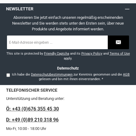
NEWSLETTER
Abonnieren Sie jetzt einfach unseren regelmäßig erscheinenden
Newsletter und Sie werden stets unter den Ersten sein, über neue
Produkte und Angebote informiert werden.
E-
Mail-
Adresse
*
This site is protected by
Friendly Captcha
and its
Privacy Policy
and
Terms of Use
apply.
Datenschutz
Ich habe die
Datenschutzbestimmungen
zur Kenntnis genommen und die
AGB
gelesen und bin mit ihnen einverstanden.
*
TELEFONISCHER SERVICE
Unterstützung und Beratung unter:
Ö: +43 (0)676 355 45 30
D: +49 (0)89 210 318 96
Mo-Fr, 10:00 - 18:00 Uhr