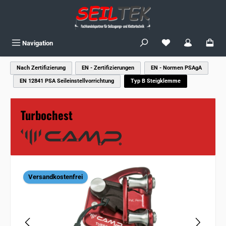
Zum Hauptinhalt springen
Du hast 0 Produkte
Navigation
Nach Zertifizierung
EN - Zertifizierungen
EN - Normen PSAgA
EN 12841 PSA Seileinstellvorrichtung
Typ B Steigklemme
Turbochest
Bildergalerie überspringen
Versandkostenfrei