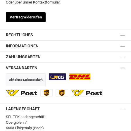
Oder über unser
Kontaktformular
.
Vertrag widerrufen
RECHTLICHES
INFORMATIONEN
ZAHLUNGSARTEN
VERSANDARTEN
Abholung Ladengeschäft
GLS
DHL
Ö-Post
UPS
UPS Express
Export Austrian Post
LADENGESCHÄFT
SEILTEK Ladengeschäft
Obergiblen 7
6653 Elbigenalp (Bach)