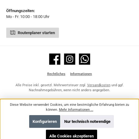
Öffnungszeiten:
Mo - Fr: 10:00 - 18:00 Uhr
Routenplaner starten
Facebook
Instagram
WhatsApp
Rechtliches
Informationen
Alle Preise inkl. gesetzl. Mehrwertsteuer zzgl.
Versandkosten
und ggf.
Nachnahmegebühren, wenn nicht anders angegeben.
Diese Website verwendet Cookies, um eine bestmögliche Erfahrung bieten zu
können.
Mehr Informationen ...
Konfigurieren
Nur technisch notwendige
Alle Cookies akzeptieren