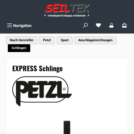
Zum Hauptinhalt springen
Du hast 0 Produkte
Navigation
Nach Hersteller
Petzl
Sport
Anschlageinrichtungen
Schlingen
EXPRESS Schlinge
Bildergalerie überspringen