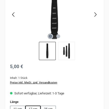
Regulärer Preis:
5,00 €
Inhalt:
1 Stück
Preise inkl. MwSt. zzgl. Versandkosten
Sofort verfügbar, Lieferzeit: 1-3 Tage
auswählen
Länge
11 cm
17 cm
25 cm