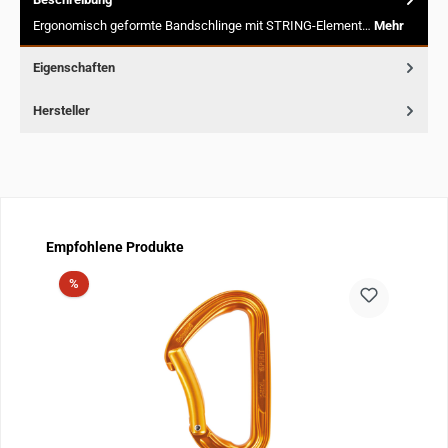
Ergonomisch geformte Bandschlinge mit STRING-Element…
Mehr
Eigenschaften
Hersteller
Produktgalerie überspringen
Empfohlene Produkte
Rabatt
%