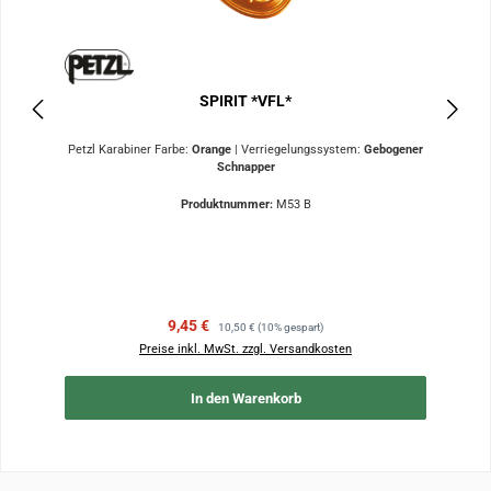
SPIRIT *VFL*
Petzl Karabiner Farbe:
Orange
|
Verriegelungssystem:
Gebogener
Schnapper
Produktnummer:
M53 B
Verkaufspreis:
Regulärer Preis:
9,45 €
10,50 €
(10% gespart)
Preise inkl. MwSt. zzgl. Versandkosten
In den Warenkorb