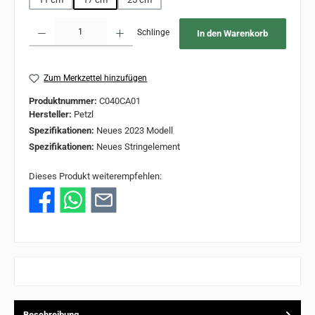
Produkt Anzahl: Gib den gewünschten Wert ein oder benutze die Schaltflächen um 
Schlinge
In den Warenkorb
Zum Merkzettel hinzufügen
Produktnummer:
C040CA01
Hersteller:
Petzl
Spezifikationen:
Neues 2023 Modell
Spezifikationen:
Neues Stringelement
Dieses Produkt weiterempfehlen:
Beschreibung