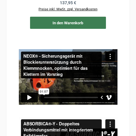
Regulärer Preis:
137,95 €
Preise inkl. MwSt. zzgl. Versandkosten
Pr
In den Warenkorb