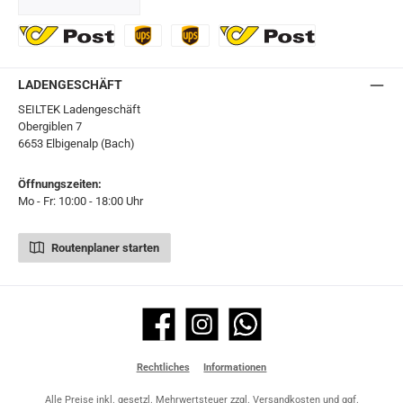
GLS
DHL
Ö-Post
UPS
UPS Express
Export Austrian Post
LADENGESCHÄFT
SEILTEK Ladengeschäft
Obergiblen 7
6653 Elbigenalp (Bach)
Öffnungszeiten:
Mo - Fr: 10:00 - 18:00 Uhr
Routenplaner starten
Facebook
Instagram
WhatsApp
Rechtliches
Informationen
Alle Preise inkl. gesetzl. Mehrwertsteuer zzgl.
Versandkosten
und ggf.