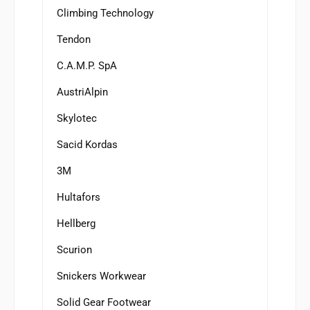
Climbing Technology
Tendon
C.A.M.P. SpA
AustriAlpin
Skylotec
Sacid Kordas
3M
Hultafors
Hellberg
Scurion
Snickers Workwear
Solid Gear Footwear