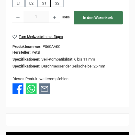
L1
L2
S1
S2
Produkt Anzahl: Gib den gewünschten Wert ein oder benutze die Schaltflächen um 
Rolle
In den Warenkorb
Zum Merkzettel hinzufügen
Produktnummer:
P060AA00
Hersteller:
Petzl
Spezifikationen:
Seil-Kompatibilität: 6 bis 11 mm
Spezifikationen:
Durchmesser der Seilscheibe: 25 mm
Dieses Produkt weiterempfehlen: