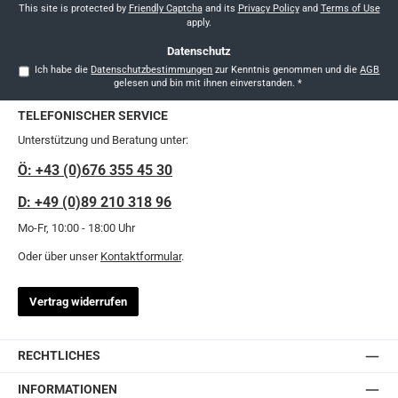
*
This site is protected by
Friendly Captcha
and its
Privacy Policy
and
Terms of Use
apply.
Datenschutz
Ich habe die
Datenschutzbestimmungen
zur Kenntnis genommen und die
AGB
gelesen und bin mit ihnen einverstanden.
*
TELEFONISCHER SERVICE
Unterstützung und Beratung unter:
Ö: +43 (0)676 355 45 30
D: +49 (0)89 210 318 96
Mo-Fr, 10:00 - 18:00 Uhr
Oder über unser
Kontaktformular
.
Vertrag widerrufen
RECHTLICHES
INFORMATIONEN