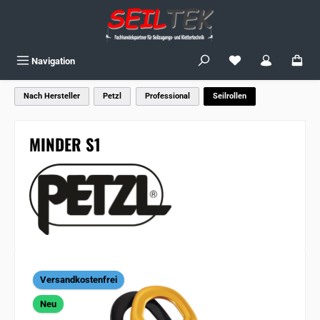
Zum Hauptinhalt springen
Du hast 0 Produkte
Navigation
Nach Hersteller
Petzl
Professional
Seilrollen
MINDER S1
Bildergalerie überspringen
Versandkostenfrei
Neu