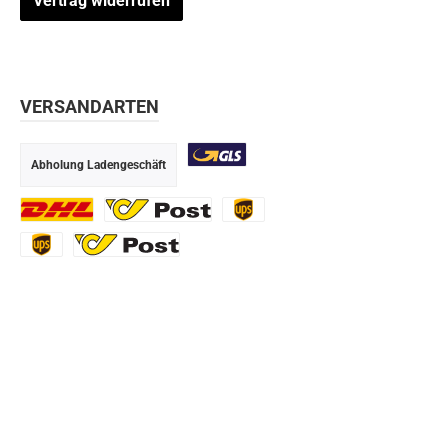
Vertrag widerrufen
VERSANDARTEN
Abholung Ladengeschäft
GLS
DHL
Ö-Post
UPS
UPS Express
Export Austrian Post