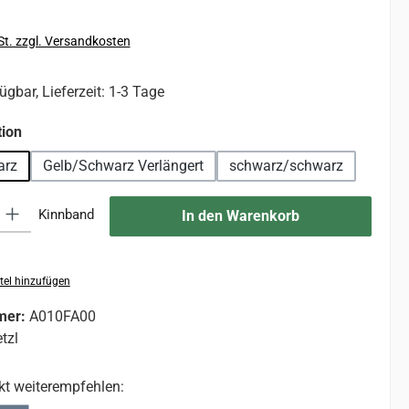
St. zzgl. Versandkosten
ügbar, Lieferzeit: 1-3 Tage
auswählen
ion
arz
Gelb/Schwarz Verlängert
schwarz/schwarz
 Gib den gewünschten Wert ein oder benutze die Schaltflächen um die An
Kinnband
In den Warenkorb
tel hinzufügen
mer:
A010FA00
tzl
kt weiterempfehlen: