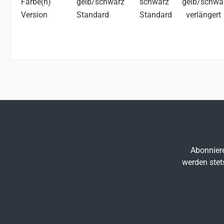
Farbe(n)
gelb/schwarz
schwarz
gelb/schwa
Version
Standard
Standard
verlängert
Abonniere
werden stet