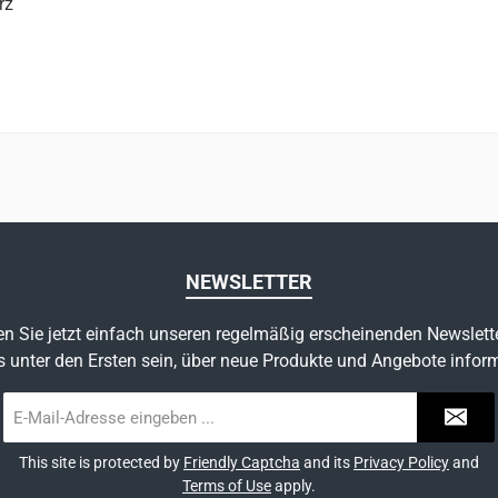
rz
NEWSLETTER
n Sie jetzt einfach unseren regelmäßig erscheinenden Newslett
s unter den Ersten sein, über neue Produkte und Angebote inform
E-
Mail-
Adresse
This site is protected by
Friendly Captcha
and its
Privacy Policy
and
*
Terms of Use
apply.