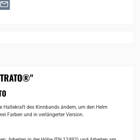
 STRATO®"
TO
 Haltekraft des Kinnbands ändern, um den Helm
ei Farben und in verlängerter Version.
en: Arbeiten in der Höhe (EN 12492) und Arbeiten am