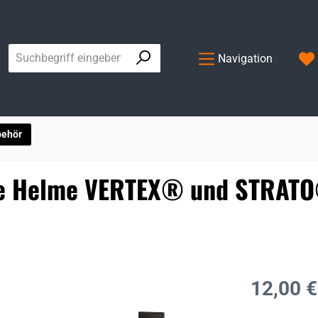
Navigation
behör
die Helme VERTEX® und STRAT
Regulärer Prei
12,00 €