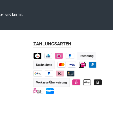
en und bin mit
ZAHLUNGSARTEN
Rechnung
TWINT
KBC
iDEAL
Später bezahlen
Nachnahme
Kredit- oder Debitkarte
iDEAL
PayPal
Google Pay
PayPal
Klarna
Kredit-/Debitkarte
Vorkasse Überweisung
eps
Apple Pay
Billie
eps
Geschenkkarte