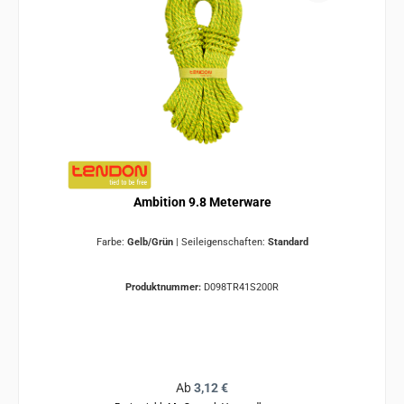
Ambition 9.8 Meterware
Farbe:
Gelb/Grün
|
Seileigenschaften:
Standard
Produktnummer:
D098TR41S200R
Regulärer Preis:
Ab
3,12 €