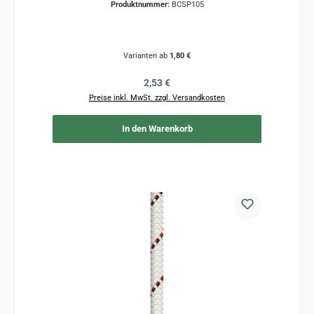
Produktnummer:
BCSP105
Varianten ab
1,80 €
Regulärer Preis:
2,53 €
Preise inkl. MwSt. zzgl. Versandkosten
In den Warenkorb