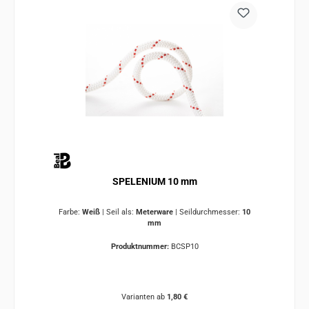
SPELENIUM 10 mm
Farbe:
Weiß
|
Seil als:
Meterware
|
Seildurchmesser:
10
mm
Produktnummer:
BCSP10
Varianten ab
1,80 €