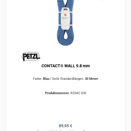
CONTACT® WALL 9.8 mm
Farbe:
Blau
|
Seile Standardlängen:
30 Meter
Produktnummer:
R33AC 030
Regulärer Preis:
89,95 €