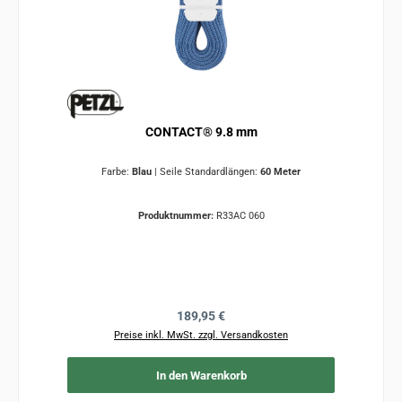
CONTACT® 9.8 mm
Farbe:
Blau
|
Seile Standardlängen:
60 Meter
Produktnummer:
R33AC 060
Regulärer Preis:
189,95 €
Preise inkl. MwSt. zzgl. Versandkosten
In den Warenkorb