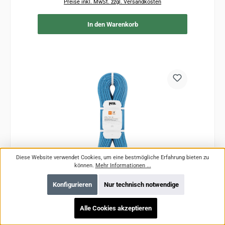
Preise inkl. MwSt. zzgl. Versandkosten
In den Warenkorb
Diese Website verwendet Cookies, um eine bestmögliche Erfahrung bieten zu
können.
Mehr Informationen ...
Konfigurieren
Nur technisch notwendige
ARIAL® 9.5 mm
Alle Cookies akzeptieren
Farbe:
Blau
|
Seile Standardlängen:
60 Meter