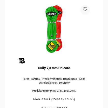
Gully 7,3 mm Unicore
Farbe:
Farblos
|
Produktvariation:
Doppelpack
|
Seile
Standardlängen:
60 Meter
Produktnummer:
BC073G.602GD.OG
Inhalt:
2 Stück
(204,98 € / 1 Stück)