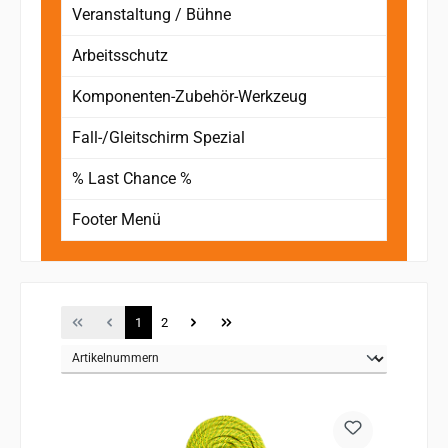
Veranstaltung / Bühne
Arbeitsschutz
Komponenten-Zubehör-Werkzeug
Fall-/Gleitschirm Spezial
% Last Chance %
Footer Menü
Seite
Seite
1
2