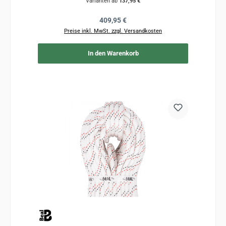
Varianten ab
137,95 €
Regulärer Preis:
409,95 €
Preise inkl. MwSt. zzgl. Versandkosten
In den Warenkorb