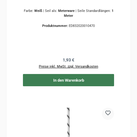
Farbe:
Weiß
|
Seil als:
Meterware
|
Seile Standardlängen:
1
Meter
Produktnummer:
ED832020010470
Regulärer Preis:
1,93 €
Preise inkl. MwSt. zzgl. Versandkosten
In den Warenkorb