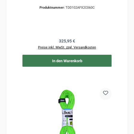
Produktnummer:
TDD102AFX2C060C
Regulärer Preis:
325,95 €
Preise inkl. MwSt. zzgl. Versandkosten
In den Warenkorb