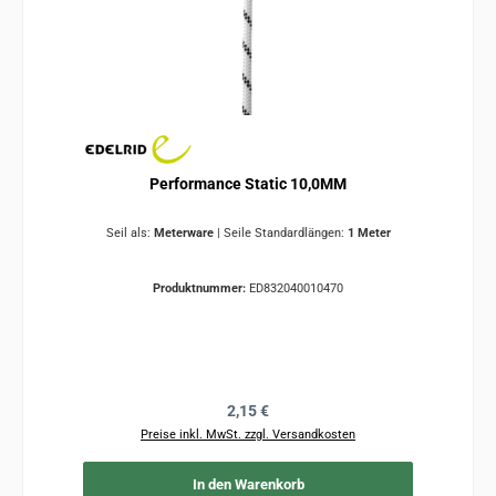
Performance Static 10,0MM
Seil als:
Meterware
|
Seile Standardlängen:
1 Meter
Produktnummer:
ED832040010470
Regulärer Preis:
2,15 €
Preise inkl. MwSt. zzgl. Versandkosten
In den Warenkorb