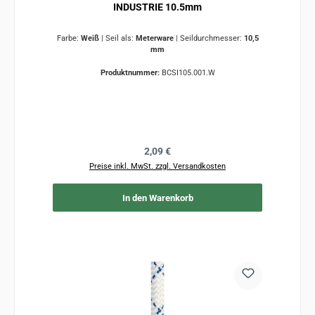
INDUSTRIE 10.5mm
Farbe:
Weiß
|
Seil als:
Meterware
|
Seildurchmesser:
10,5
mm
Produktnummer:
BCSI105.001.W
Regulärer Preis:
2,09 €
Preise inkl. MwSt. zzgl. Versandkosten
In den Warenkorb