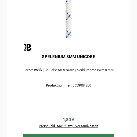
SPELENIUM 8MM UNICORE
Farbe:
Weiß
|
Seil als:
Meterware
|
Seildurchmesser:
8 mm
Produktnummer:
BCSP08.200
Regulärer Preis:
1,80 €
Preise inkl. MwSt. zzgl. Versandkosten