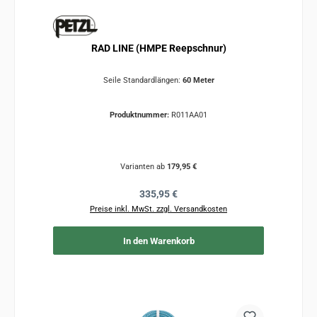
RAD LINE (HMPE Reepschnur)
Seile Standardlängen:
60 Meter
Produktnummer:
R011AA01
Varianten ab
179,95 €
Regulärer Preis:
335,95 €
Preise inkl. MwSt. zzgl. Versandkosten
In den Warenkorb