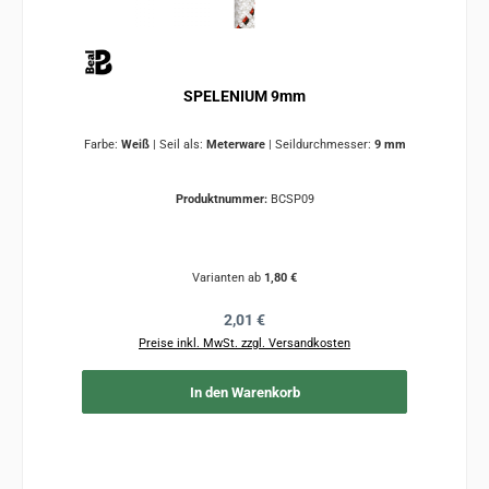
SPELENIUM 9mm
Farbe:
Weiß
|
Seil als:
Meterware
|
Seildurchmesser:
9 mm
Produktnummer:
BCSP09
Varianten ab
1,80 €
Regulärer Preis:
2,01 €
Preise inkl. MwSt. zzgl. Versandkosten
In den Warenkorb