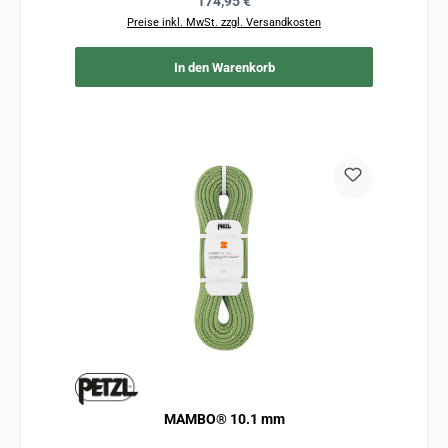
Regulärer Preis:
174,95 €
Preise inkl. MwSt. zzgl. Versandkosten
In den Warenkorb
MAMBO® 10.1 mm