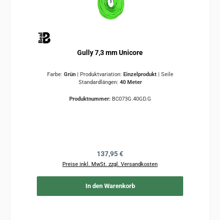
Gully 7,3 mm Unicore
Farbe:
Grün
|
Produktvariation:
Einzelprodukt
|
Seile
Standardlängen:
40 Meter
Produktnummer:
BC073G.40GD.G
Regulärer Preis:
137,95 €
Preise inkl. MwSt. zzgl. Versandkosten
In den Warenkorb