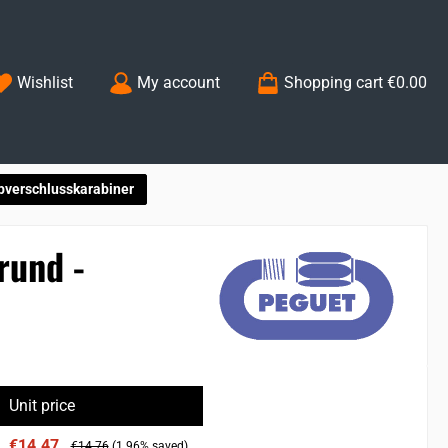
You have 0 wishlist items
Wishlist
My account
Shopping cart
€0.00
bverschlusskarabiner
rund -
Unit price
€14.47
€14.76
(1.96% saved)