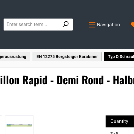
Navigation
gerausrüstung
EN 12275 Bergsteiger Karabiner
Typ Q Schrau
llon Rapid - Demi Rond - Halb
Quantity
To
5