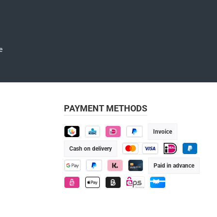
and have read and agree to the
PAYMENT METHODS
Invoice
TWINT
KBC
iDEAL
Pay Later
Cash on delivery
Credit or debit card
iDEAL
PayPal
Paid in advance
Google Pay
PayPal
Klarna
Credit/Debit card
eps
Apple Pay
Billie
eps
Gift card