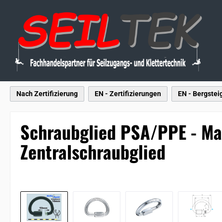
p to main content
Skip to search
Skip to main navigation
Nach Zertifizierung
EN - Zertifizierungen
EN - Bergstei
Schraubglied PSA/PPE - Mai
Zentralschraubglied
Skip image gallery