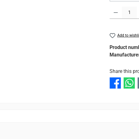
Product Quantit
Add to wishli
Product num
Manufacture
Share this pr