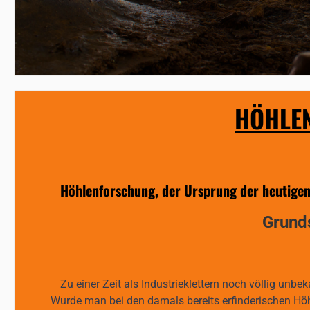
HÖHLEN
Höhlenforschung, der Ursprung der heutigen 
Grunds
Zu einer Zeit als Industrieklettern noch völlig un
Wurde man bei den damals bereits erfinderischen Höh