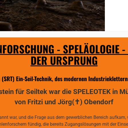
FORSCHUNG - SPELÄOLOGIE -
DER URSPRUNG
(SRT) Ein-Seil-Technik, des modernen Industrieklettern
tein für Seiltek war die SPELEOTEK in 
von Fritzi und Jörg(✝) Obendorf
bekannt war, und die Frage aus dem gewerblichen Bereich aufkam,
lenforschern fündig, die bereits Zugangslösungen mit der Einsei