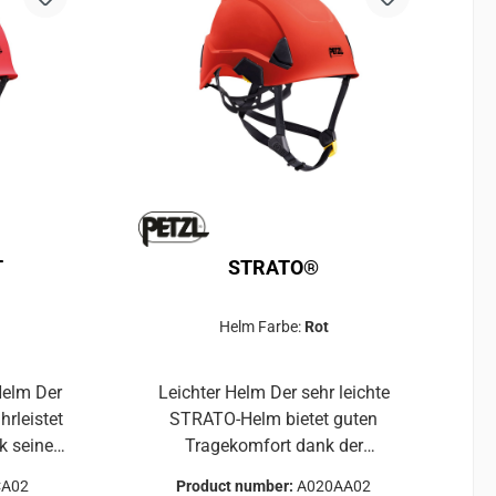
T
STRATO®
Helm Farbe:
Rot
m Der
Leichter Helm Der sehr leichte
rleistet
STRATO-Helm bietet guten
 seiner
Tragekomfort dank der
 und den
CENTERFIT- und FLIP&FIT-
CA02
Product number:
A020AA02