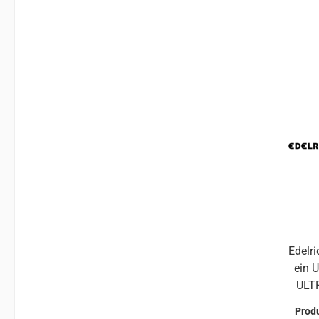
Lufta
für
Pass
gep
ant
Edelri
ein 
ULTRALIG
Form
Prod