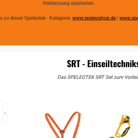
Kletterzweig etablierten.
ks zu dieser Speleotek - Kategorie:
www.speleoshop.de
|
www.spe
SRT - Einseiltechniks
Das SPELEOTEK SRT Set zum Vorteilsp
gallery