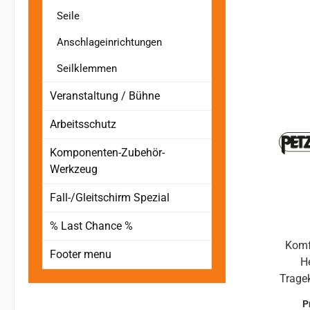
Seile
Anschlageinrichtungen
Seilklemmen
Veranstaltung / Bühne
Arbeitsschutz
Komponenten-Zubehör-
Werkzeug
Fall-/Gleitschirm Spezial
% Last Chance %
Komfort
Footer menu
H
Trageko
Te
P