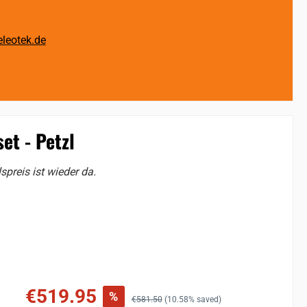
leotek.de
et - Petzl
reis ist wieder da.
Sale price:
€519.95
%
Regular price:
€581.50
(10.58% saved)