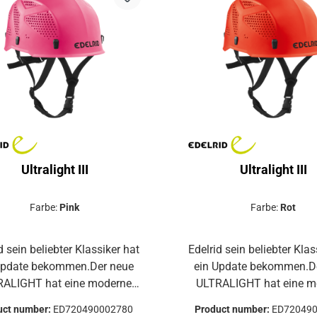
einen kontinuierlichen
einen kontinuierlic
ustauschBefestigungshaken
LuftaustauschBefestigu
 StirnlampeEinheitsgröße:
für StirnlampeEinheits
t für einen Kopfumfang von
Passt für einen Kopfumf
54 - 60 cmKomfortabel
54 - 60 cmKomforta
olstertes Tragesystem mit
gepolstertes Tragesyst
ibakteriellem Bandmaterial
antibakteriellem Bandm
Ultralight III
Ultralight III
Farbe:
Pink
Farbe:
Rot
d sein beliebter Klassiker hat
Edelrid sein beliebter Klas
Update bekommen.Der neue
ein Update bekommen.D
HT hat eine moderne
ULTRALIGHT hat eine moderne
, verbesserte Belüftung und
Form, verbesserte Belüf
uct number:
ED720490002780
Product number:
ED72049