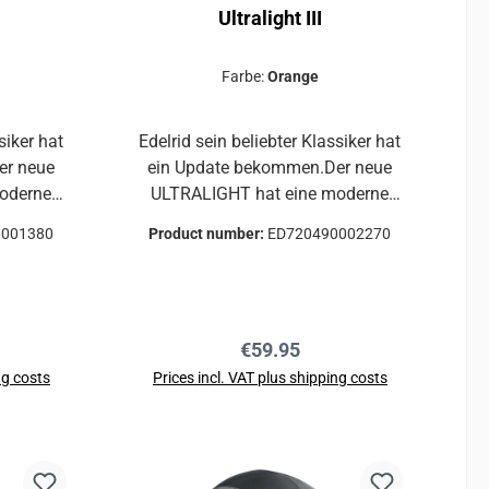
Ultralight III
Farbe:
Orange
siker hat
Edelrid sein beliebter Klassiker hat
er neue
ein Update bekommen.Der neue
ULTRALIGHT hat eine moderne
tung und
Form, verbesserte Belüftung und
0001380
Product number:
ED720490002270
d
ein neues, austausch- und
und
waschbares Kopf- und
tabile
Kinnband.Die extrem stabile
Bauweise bleibt erhalten.Der
ce:
Regular price:
€59.95
erzielle
ultimative Helm für kommerzielle
Einrichtungen, wie Kletterschulen
ng costs
Prices incl. VAT plus shipping costs
xtrem
und Adventure Parks.Extrem
rt
Add to shopping cart
lmschale
robuste und stoßfeste Helmschale
erse
aus PolypropylenDiverse
gen für
Belüftungsöffnungen sorgen für