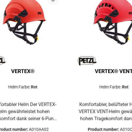
VERTEX®
VERTEX® VEN
Helm Farbe:
Rot
Helm Farbe:
Rot
abler Helm Der VERTEX-
Komfortabler, belüfteter Hel
elm gewährleistet hohen
VERTEX VENT-Helm gewäh
mfort dank seiner 6-Punkt-
hohen Tragekomfort dank
xtilaufhängung und den
6-Punkt-Textilaufhängung
roduct number:
A010AA02
Product number:
A010