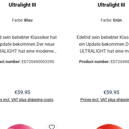
Ultralight III
Ultralight III
Farbe:
Blau
Farbe:
Grün
d sein beliebter Klassiker hat
Edelrid sein beliebter Klas
Update bekommen.Der neue
ein Update bekommen.D
HT hat eine moderne
ULTRALIGHT hat eine moderne
, verbesserte Belüftung und
Form, verbesserte Belüf
uct number:
ED720490003290
Product number:
ED72049
n neues, austausch- und
ein neues, austausch- un
waschbares Kopf- und
waschbares Kopf- 
nnband.Die extrem stabile
Kinnband.Die extrem s
ise bleibt erhalten.Der
Bauweise bleibt erhalten.Der
Regular price:
Regular pri
€59.95
€59.95
ative Helm für kommerzielle
ultimative Helm für komm
ngen, wie Kletterschulen
Einrichtungen, wie Kletterschulen
s incl. VAT plus shipping costs
Prices incl. VAT plus shippi
d Adventure Parks.Extrem
und Adventure Parks.E
Add to shopping cart
Add to shopping ca
te und stoßfeste Helmschale
robuste und stoßfeste He
us PolypropylenDiverse
aus PolypropylenDiv
ftungsöffnungen sorgen für
Belüftungsöffnungen sor