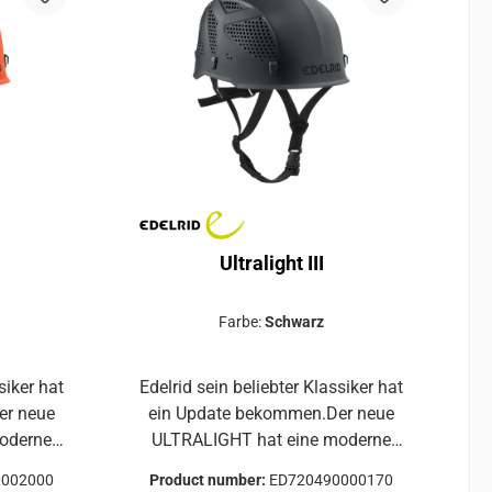
hen
einen kontinuierlichen
ngshaken
LuftaustauschBefestigungshaken
größe:
für StirnlampeEinheitsgröße:
ang von
Passt für einen Kopfumfang von
bel
54 - 60 cmKomfortabel
em mit
gepolstertes Tragesystem mit
aterial
antibakteriellem Bandmaterial
Ultralight III
Farbe:
Schwarz
siker hat
Edelrid sein beliebter Klassiker hat
er neue
ein Update bekommen.Der neue
ULTRALIGHT hat eine moderne
tung und
Form, verbesserte Belüftung und
0002000
Product number:
ED720490000170