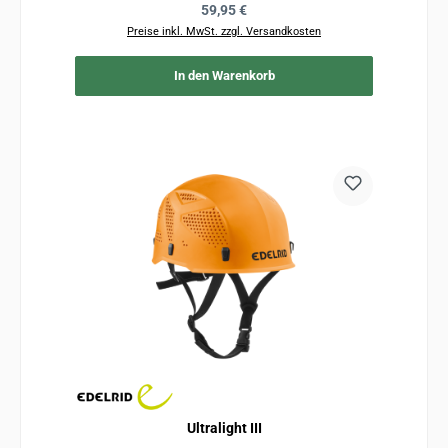
Regulärer Preis:
59,95 €
Preise inkl. MwSt. zzgl. Versandkosten
In den Warenkorb
Ultralight III