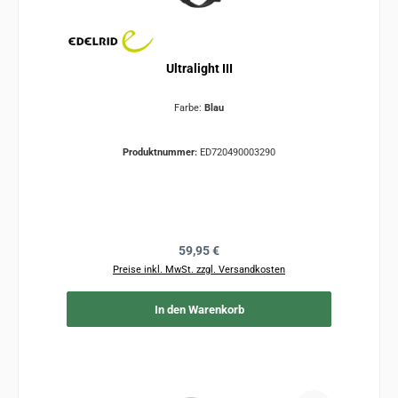
Ultralight III
Farbe:
Blau
Produktnummer:
ED720490003290
Regulärer Preis:
59,95 €
Preise inkl. MwSt. zzgl. Versandkosten
In den Warenkorb