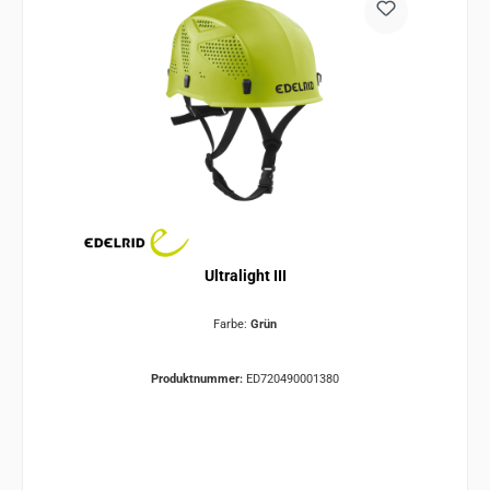
Ultralight III
Farbe:
Grün
Produktnummer:
ED720490001380