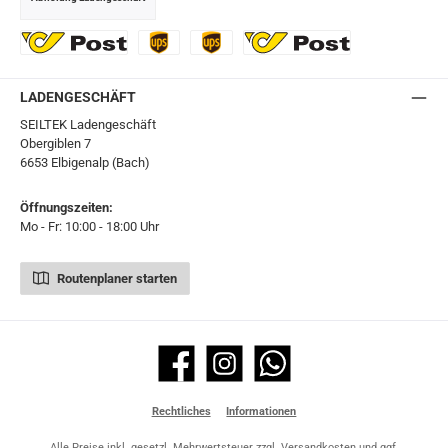
GLS
DHL
Ö-Post
UPS
UPS Express
Export Austrian Post
LADENGESCHÄFT
SEILTEK Ladengeschäft
Obergiblen 7
6653 Elbigenalp (Bach)
Öffnungszeiten:
Mo - Fr: 10:00 - 18:00 Uhr
Routenplaner starten
Facebook
Instagram
WhatsApp
Rechtliches
Informationen
Alle Preise inkl. gesetzl. Mehrwertsteuer zzgl.
Versandkosten
und ggf.