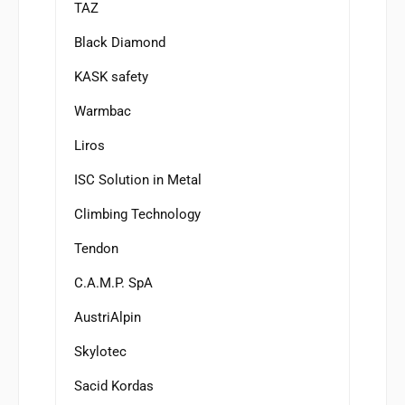
TAZ
Black Diamond
KASK safety
Warmbac
Liros
ISC Solution in Metal
Climbing Technology
Tendon
C.A.M.P. SpA
AustriAlpin
Skylotec
Sacid Kordas