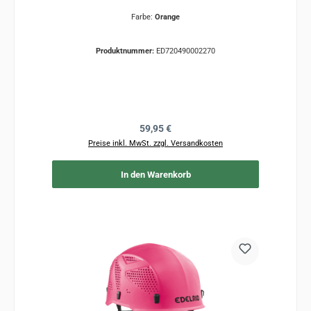
Farbe:
Orange
Produktnummer:
ED720490002270
Regulärer Preis:
59,95 €
Preise inkl. MwSt. zzgl. Versandkosten
In den Warenkorb