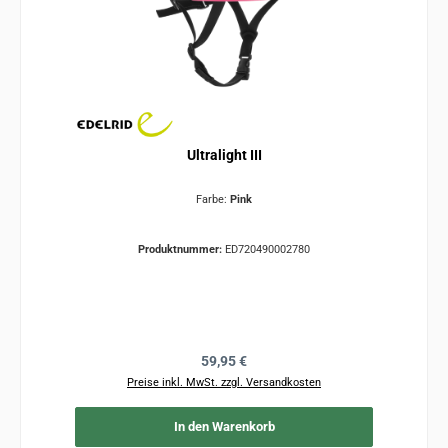
Ultralight III
Farbe:
Pink
Produktnummer:
ED720490002780
Regulärer Preis:
59,95 €
Preise inkl. MwSt. zzgl. Versandkosten
In den Warenkorb