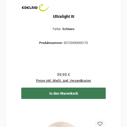
Ultralight III
Farbe:
Schwarz
Produktnummer:
ED720490000170
Regulärer Preis:
59,95 €
Preise inkl. MwSt. zzgl. Versandkosten
In den Warenkorb