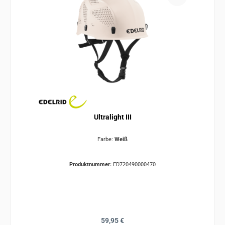
Ultralight III
Farbe:
Weiß
Produktnummer:
ED720490000470
Regulärer Preis:
59,95 €