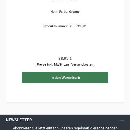
Helm Farbe:
Orange
Produktnummer:
SLBE-390-01
Regulärer Preis:
88,95 €
Preise inkl. MwSt. zzgl. Versandkosten
In den Warenkorb
NEWSLETTER
Abonnieren Sie jetzt einfach unseren regelmäßig erscheinenden