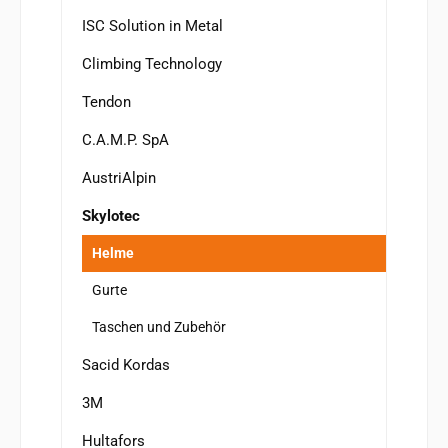
ISC Solution in Metal
Climbing Technology
Tendon
C.A.M.P. SpA
AustriAlpin
Skylotec
Helme
Gurte
Taschen und Zubehör
Sacid Kordas
3M
Hultafors