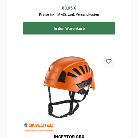
Regulärer Preis:
88,95 €
Preise inkl. MwSt. zzgl. Versandkosten
In den Warenkorb
INCEPTOR GRX