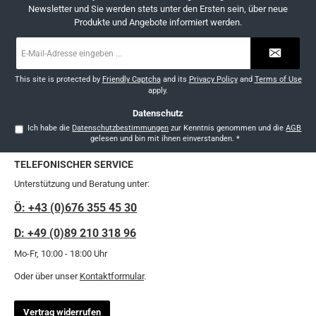
Newsletter und Sie werden stets unter den Ersten sein, über neue
Produkte und Angebote informiert werden.
E-
Mail-
Adresse
*
This site is protected by
Friendly Captcha
and its
Privacy Policy
and
Terms of Use
apply.
Datenschutz
Ich habe die
Datenschutzbestimmungen
zur Kenntnis genommen und die
AGB
gelesen und bin mit ihnen einverstanden.
*
TELEFONISCHER SERVICE
Unterstützung und Beratung unter:
Ö: +43 (0)676 355 45 30
D: +49 (0)89 210 318 96
Mo-Fr, 10:00 - 18:00 Uhr
Oder über unser
Kontaktformular
.
Vertrag widerrufen