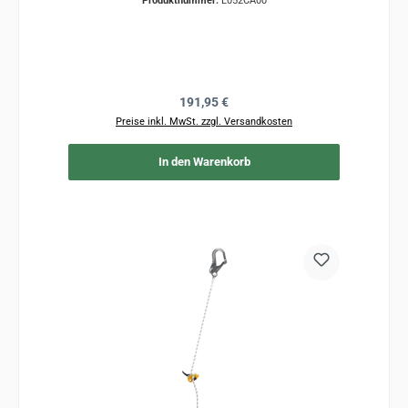
Produktnummer:
L052CA00
Regulärer Preis:
191,95 €
Preise inkl. MwSt. zzgl. Versandkosten
In den Warenkorb