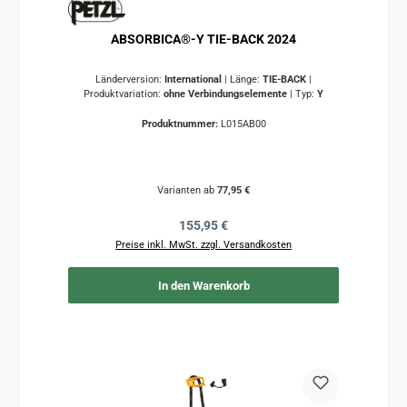
ABSORBICA®-Y TIE-BACK 2024
Länderversion:
International
|
Länge:
TIE-BACK
|
Produktvariation:
ohne Verbindungselemente
|
Typ:
Y
Produktnummer:
L015AB00
Varianten ab
77,95 €
Regulärer Preis:
155,95 €
Preise inkl. MwSt. zzgl. Versandkosten
In den Warenkorb