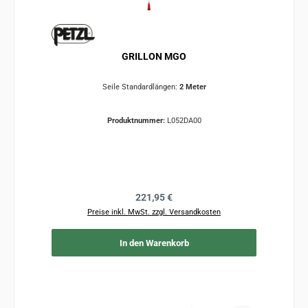
GRILLON MGO
Seile Standardlängen:
2 Meter
Produktnummer:
L052DA00
Regulärer Preis:
221,95 €
Preise inkl. MwSt. zzgl. Versandkosten
In den Warenkorb