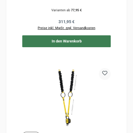
Varianten ab
77,95 €
Regulärer Preis:
311,95 €
Preise inkl. MwSt. zzgl. Versandkosten
In den Warenkorb