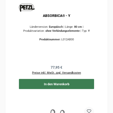
ABSORBICA® - Y
Länderversion:
Europäisch
|
Länge:
80 cm
|
Produktvariation:
ohne Verbindungselemente
|
Typ:
Y
Produktnummer:
L012AB00
Regulärer Preis:
77,95 €
Preise inkl. MwSt. zzgl. Versandkosten
In den Warenkorb