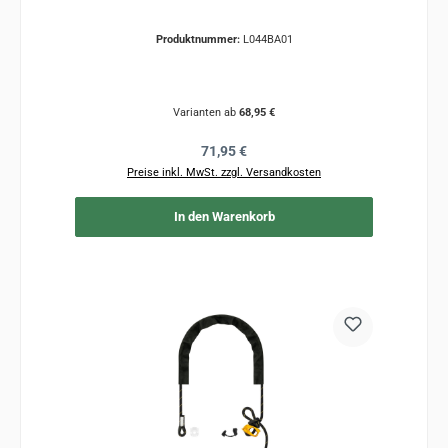
Produktnummer:
L044BA01
Varianten ab
68,95 €
Regulärer Preis:
71,95 €
Preise inkl. MwSt. zzgl. Versandkosten
In den Warenkorb