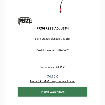
PROGRESS ADJUST-I
Seile Standardlängen:
3 Meter
Produktnummer:
L044BA02
Varianten ab
68,95 €
Regulärer Preis:
74,95 €
Preise inkl. MwSt. zzgl. Versandkosten
In den Warenkorb