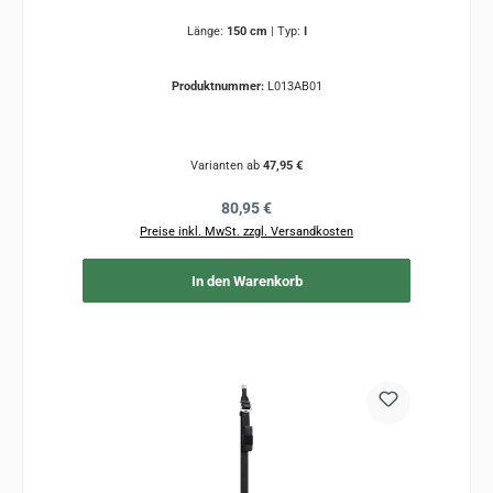
Länge:
150 cm
|
Typ:
I
Produktnummer:
L013AB01
Varianten ab
47,95 €
Regulärer Preis:
80,95 €
Preise inkl. MwSt. zzgl. Versandkosten
In den Warenkorb