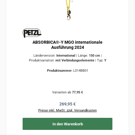
ABSORBICA®-Y MGO internationale
Ausführung 2024
Länderversion:
International
|
Länge:
150 cm
|
Produktvariation:
mit Verbindungselemente
|
Typ:
Y
Produktnummer:
L014BB01
Varianten ab
77,95 €
Regulärer Preis:
269,95 €
Preise inkl. MwSt. zzgl. Versandkosten
In den Warenkorb