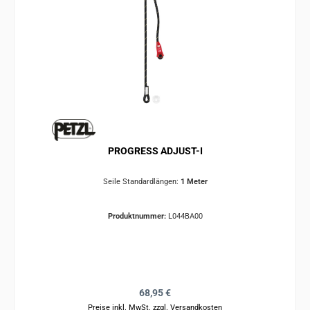
PROGRESS ADJUST-I
Seile Standardlängen:
1 Meter
Produktnummer:
L044BA00
Regulärer Preis:
68,95 €
Preise inkl. MwSt. zzgl. Versandkosten