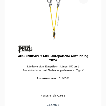
ABSORBICA®-Y MGO europäische Ausführung
2024
Länderversion:
Europäisch
|
Länge:
150 cm
|
Produktvariation:
mit Verbindungselemente
|
Typ:
Y
Produktnummer:
L014CB01
Varianten ab
77,95 €
Regulärer Preis:
245,95 €