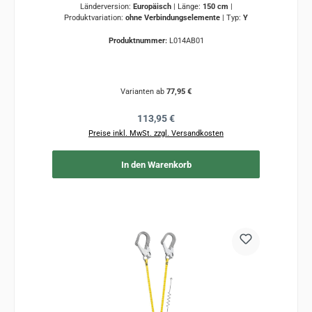
Länderversion:
Europäisch
|
Länge:
150 cm
|
Produktvariation:
ohne Verbindungselemente
|
Typ:
Y
Produktnummer:
L014AB01
Varianten ab
77,95 €
Regulärer Preis:
113,95 €
Preise inkl. MwSt. zzgl. Versandkosten
In den Warenkorb