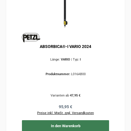
ABSORBICA®-I VARIO 2024
Länge:
VARIO
|
Typ:
I
Produktnummer:
L016AB00
Varianten ab
47,95 €
Regulärer Preis:
95,95 €
Preise inkl. MwSt. zzgl. Versandkosten
In den Warenkorb