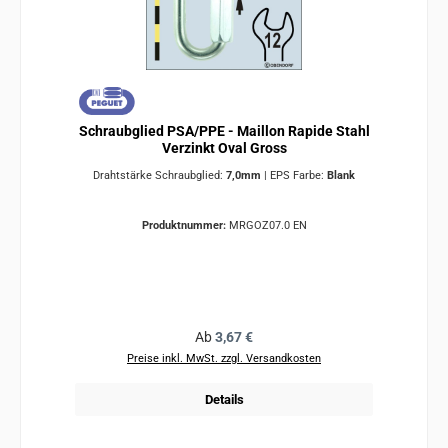
Schraubglied PSA/PPE - Maillon Rapide Stahl
Verzinkt Oval Gross
Drahtstärke Schraubglied:
7,0mm
|
EPS Farbe:
Blank
Produktnummer:
MRGOZ07.0 EN
Regulärer Preis:
Ab
3,67 €
Preise inkl. MwSt. zzgl. Versandkosten
Details