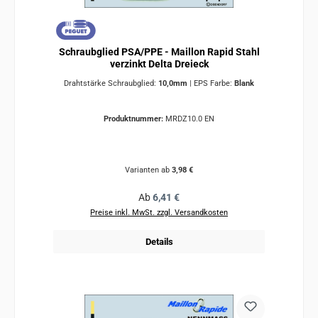
Schraubglied PSA/PPE - Maillon Rapid Stahl
verzinkt Delta Dreieck
Drahtstärke Schraubglied:
10,0mm
|
EPS Farbe:
Blank
Produktnummer:
MRDZ10.0 EN
Varianten ab
3,98 €
Regulärer Preis:
Ab
6,41 €
Preise inkl. MwSt. zzgl. Versandkosten
Details