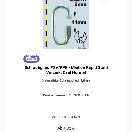
Schraubglied PSA/PPE - Maillon Rapid Stahl
Verzinkt Oval Normal
Drahtstärke Schraubglied:
9,0mm
Produktnummer:
MRNZ09.0 EN
Varianten ab
3,52 €
Regulärer Preis:
Ab
4,32 €