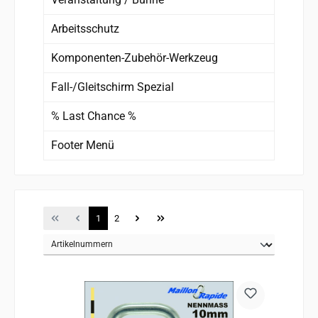
Arbeitsschutz
Komponenten-Zubehör-Werkzeug
Fall-/Gleitschirm Spezial
% Last Chance %
Footer Menü
Seite
Seite
1
2