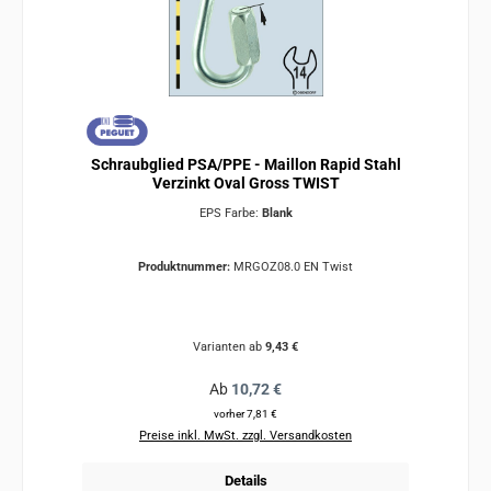
Schraubglied PSA/PPE - Maillon Rapid Stahl
Verzinkt Oval Gross TWIST
EPS Farbe:
Blank
Produktnummer:
MRGOZ08.0 EN Twist
Varianten ab
9,43 €
Regulärer Preis:
Ab
10,72 €
vorher 7,81 €
Preise inkl. MwSt. zzgl. Versandkosten
Details