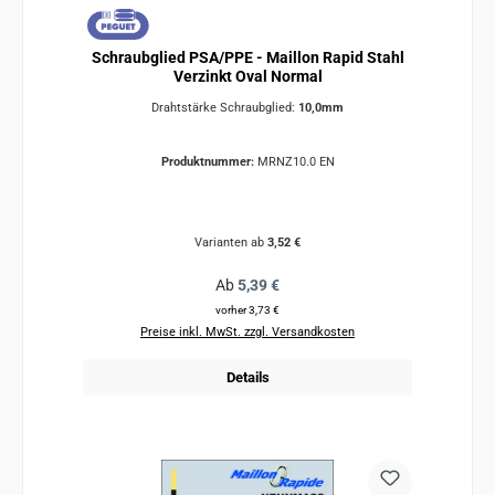
Schraubglied PSA/PPE - Maillon Rapid Stahl
Verzinkt Oval Normal
Drahtstärke Schraubglied:
10,0mm
Produktnummer:
MRNZ10.0 EN
Varianten ab
3,52 €
Regulärer Preis:
Ab
5,39 €
vorher 3,73 €
Preise inkl. MwSt. zzgl. Versandkosten
Details