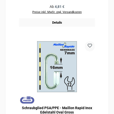
Regulärer Preis:
Ab
4,81 €
Preise inkl. MwSt. zzgl. Versandkosten
Details
Schraubglied PSA/PPE - Maillon Rapid Inox
Edelstahl Oval Gross