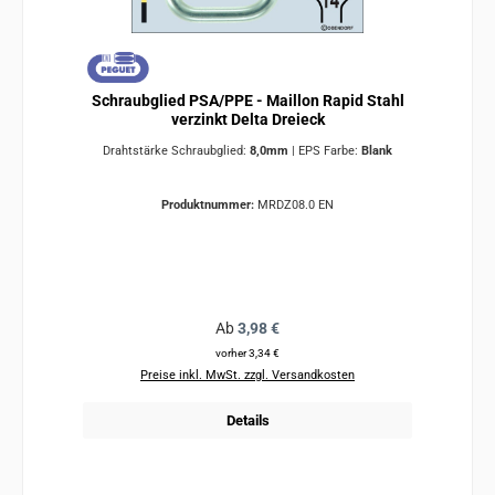
Schraubglied PSA/PPE - Maillon Rapid Stahl
verzinkt Delta Dreieck
Drahtstärke Schraubglied:
8,0mm
|
EPS Farbe:
Blank
Produktnummer:
MRDZ08.0 EN
Regulärer Preis:
Ab
3,98 €
vorher 3,34 €
Preise inkl. MwSt. zzgl. Versandkosten
Details