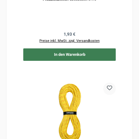
Regulärer Preis:
1,93 €
Preise inkl. MwSt. zzgl. Versandkosten
In den Warenkorb