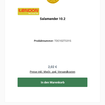
Salamander 10.2
Produktnummer:
TDC102TS31S
Regulärer Preis:
2,02 €
Preise inkl. MwSt. zzgl. Versandkosten
In den Warenkorb