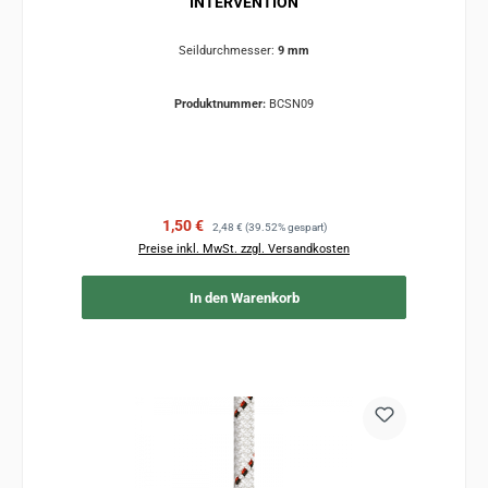
INTERVENTION
Seildurchmesser:
9 mm
Produktnummer:
BCSN09
Verkaufspreis:
Regulärer Preis:
1,50 €
2,48 €
(39.52% gespart)
Preise inkl. MwSt. zzgl. Versandkosten
In den Warenkorb