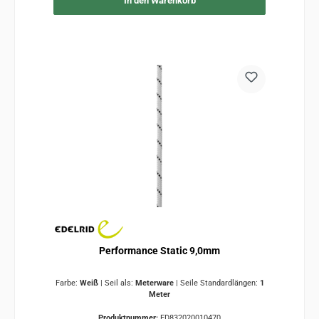
In den Warenkorb
Performance Static 9,0mm
Farbe:
Weiß
|
Seil als:
Meterware
|
Seile Standardlängen:
1
Meter
Produktnummer:
ED832020010470