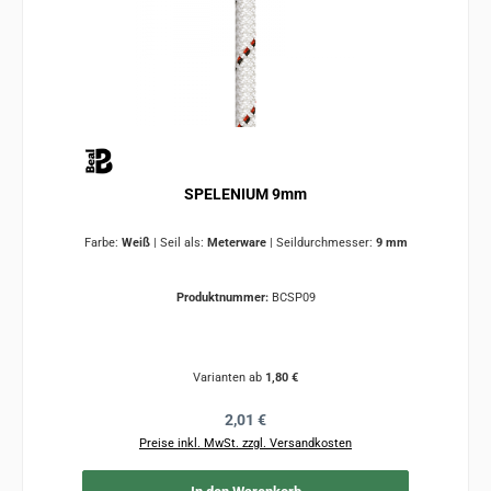
SPELENIUM 9mm
Farbe:
Weiß
|
Seil als:
Meterware
|
Seildurchmesser:
9 mm
Produktnummer:
BCSP09
Varianten ab
1,80 €
Regulärer Preis:
2,01 €
Preise inkl. MwSt. zzgl. Versandkosten