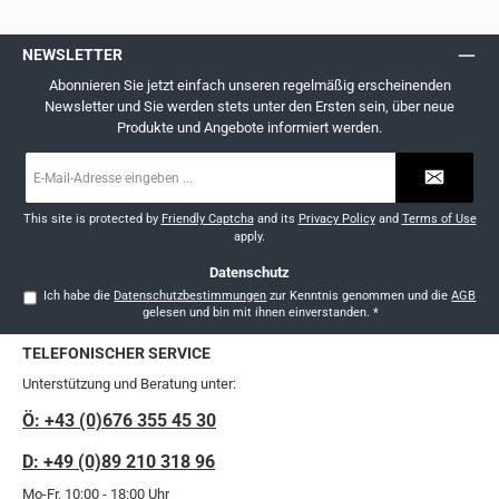
NEWSLETTER
Abonnieren Sie jetzt einfach unseren regelmäßig erscheinenden
Newsletter und Sie werden stets unter den Ersten sein, über neue
Produkte und Angebote informiert werden.
E-
Mail-
Adresse
*
This site is protected by
Friendly Captcha
and its
Privacy Policy
and
Terms of Use
apply.
Datenschutz
Ich habe die
Datenschutzbestimmungen
zur Kenntnis genommen und die
AGB
gelesen und bin mit ihnen einverstanden.
*
TELEFONISCHER SERVICE
Unterstützung und Beratung unter:
Ö: +43 (0)676 355 45 30
D: +49 (0)89 210 318 96
Mo-Fr, 10:00 - 18:00 Uhr