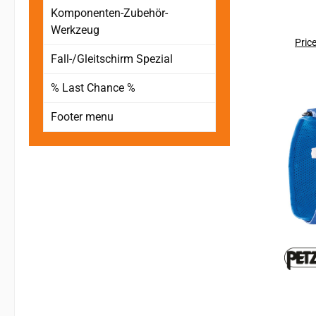
se
Komponenten-Zubehör-
Kle
Werkzeug
BOD
Price
Fall-/Gleitschirm Spezial
w
Komplettgurt
% Last Chance %
und Be
wodur
Footer menu
Hänge
den S
sich
Sich
sch
Si
v
Mate
für