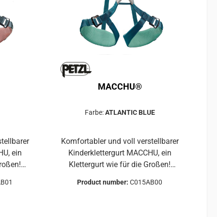
ier
AusziehenHoher Einbindepunkt
chlaufen
hält das Kind in aufrechter
e
Position
n
e
MACCHU®
N
Farbe:
ATLANTIC BLUE
tellbarer
Komfortabler und voll verstellbarer
Kinderklettergurt MACCHU, ein
Großen!
Klettergurt wie für die Großen!
sen
Hüftgurt und Beinschlaufen lassen
AB01
Product number:
C015AB00
er Gurt
sich justieren, sodass der Gurt
d sich
vollständig einstellbar ist und sich
es Kindes
mühelos an die Größe Ihres Kindes