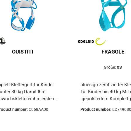
inzustellen und bequem:-
das Kind kopfüber dreht.
BLEBACK-Schnallen zum
ist strapazierfähig, pflegeleicht
len und einfachen Einstellen
und langlebig.Einheitsg
 Schultergurte- gepolsterte
Beschriftungsfelder vereinfachen
rfläche für mehr Komfort
die Verwaltung der Ausr
yester, EVA,
Polyurethan, Stahl
OUISTITI
FRAGGLE
Größe:
XS
lett-Klettergurt für Kinder
bluesign zertifizierter Kle
unter 30 kg Damit Ihre
für Kinder bis 40 kg Mit diesem
chskletterer ihre ersten
gepolstertem Komplettg
terwände sicher erklimmen!
bereits der Nachwuchs (bis 
roduct number:
C068AA00
Product number:
ED74908
STITI-Klettergurt für Kinder
Spaß beim Klettern 
ter 30 kg lässt sich leicht
Bergsteigen. Die ste
legen und einstellen.Zum
Konstruktion mit fixierten