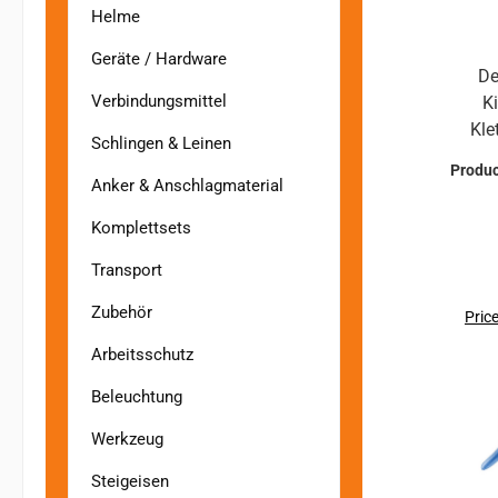
Helme
Geräte / Hardware
De
Verbindungsmittel
Ki
Kle
Schlingen & Leinen
Produ
Erwac
Anker & Anschlagmaterial
Core 
Komplettsets
für a
unser
Transport
Beins
Zubehör
Produk
Price
S
Arbeitsschutz
e
Beleuchtung
Construct
Werkzeug
zu
Bei
Steigeisen