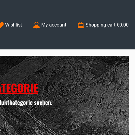
You have 0 wishlist items
Wishlist
My account
Shopping cart
€0.00
TEGORIE
duktkategorie suchen.