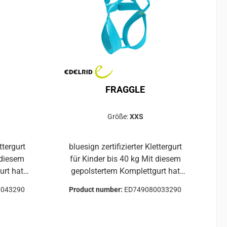
Der Gurt
strapazierfähig, pflegeleicht und
langlebig.Einheitsgröße und
röße und
Beschriftungsfelder vereinfachen
die Verwaltung der Ausrüstung.
üstung.
FRAGGLE
Größe:
XXS
ttergurt
bluesign zertifizierter Klettergurt
für Kinder bis 40 kg Mit diesem
urt hat
gepolstertem Komplettgurt hat
40 kg)
bereits der Nachwuchs (bis 40 kg)
0043290
Product number:
ED749080033290
und
Spaß beim Klettern und
ife
Bergsteigen. Die steife
Konstruktion mit fixierten