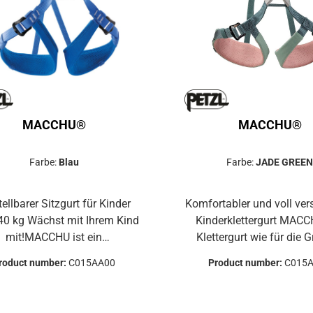
tische Riemen hinten Vier
elastische Riemen hinten V
epresste Materialschlaufen
formgepresste Materials
Vier formgepresste
Vier formgepresst
Materialschlaufen
Materialschlaufe
Nachziehschlaufe
Nachziehschlauf
MACCHU®
MACCHU®
Farbe:
Blau
Farbe:
JADE GREE
tellbarer Sitzgurt für Kinder
Komfortabler und voll vers
t mit Ihrem Kind
Kinderklettergurt MACCHU, ein
mit!MACCHU ist ein
Klettergurt wie für die 
chsender Sitzgurt für Kinder
Hüftgurt und Beinschlaufen las
roduct number:
C015AA00
Product number:
C015
r 40 kg.Dank des großen
sich justieren, sodass d
stellbereichs wächst er mit
vollständig einstellbar ist un
 Kind mit und passt sich an
mühelos an die Größe Ihr