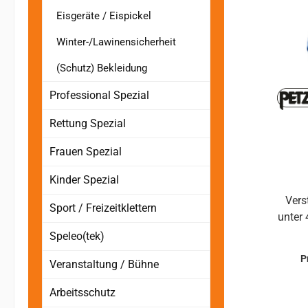
elas
Eisgeräte / Eispickel
formg
Winter-/Lawinensicherheit
(Schutz) Bekleidung
Professional Spezial
Rettung Spezial
Frauen Spezial
Kinder Spezial
Vers
Sport / Freizeitklettern
unter 40 kg Wächs
Speleo(tek)
mitwa
P
Veranstaltung / Bühne
unte
Ein
Arbeitsschutz
Ihrem