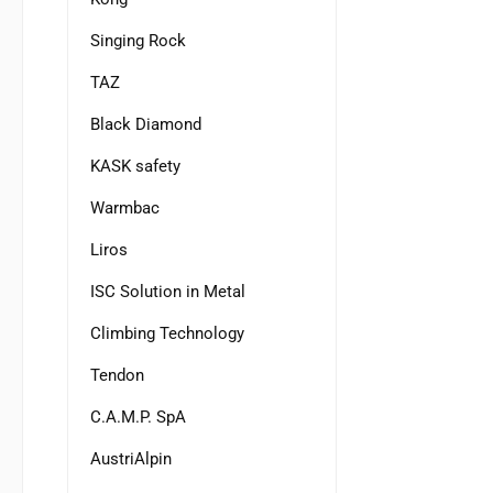
Singing Rock
TAZ
Black Diamond
KASK safety
Warmbac
Liros
ISC Solution in Metal
Climbing Technology
Tendon
C.A.M.P. SpA
AustriAlpin