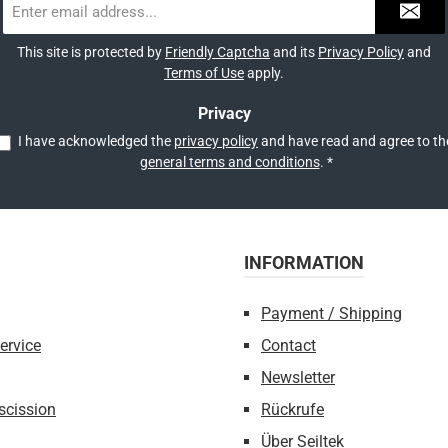
address
*
This site is protected by
Friendly Captcha
and its
Privacy Policy
and
Terms of Use
apply.
Privacy
I have acknowledged the
privacy policy
general terms and conditions
.
*
INFORMATION
Payment / Shipping
ervice
Contact
Newsletter
escission
Rückrufe
Über Seiltek