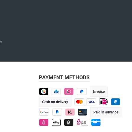
and have read and agree to the
PAYMENT METHODS
Invoice
TWINT
KBC
iDEAL
Pay Later
Cash on delivery
Credit or debit card
iDEAL
PayPal
Paid in advance
Google Pay
PayPal
Klarna
Credit/Debit card
eps
Apple Pay
Billie
eps
Gift card