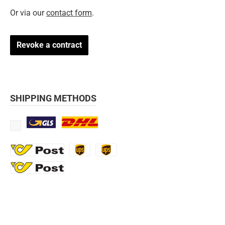
Or via our
contact form
.
Revoke a contract
SHIPPING METHODS
Standard
DHL
Ö-Post
UPS
UPS Express
Export Austrian Post