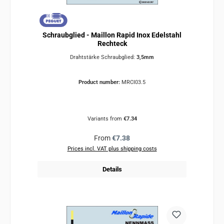
Schraubglied - Maillon Rapid Inox Edelstahl
Rechteck
Drahtstärke Schraubglied:
3,5mm
Product number:
MRCI03.5
Variants from
€7.34
Regular price:
From
€7.38
Prices incl. VAT plus shipping costs
Details