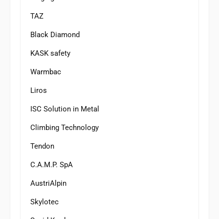
TAZ
Black Diamond
KASK safety
Warmbac
Liros
ISC Solution in Metal
Climbing Technology
Tendon
C.A.M.P. SpA
AustriAlpin
Skylotec