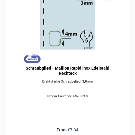
Schraubglied - Maillon Rapid Inox Edelstahl
Rechteck
Drahtstärke Schraubglied:
3,0mm
Product number:
MRCI03.0
Regular price:
From
€7.34