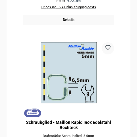
Regular price:
From
€73.46
Prices incl. VAT plus shipping costs
Details
Schraubglied - Maillon Rapid Inox Edelstahl
Rechteck
Drahtstärke Schraubglied:
5,0mm