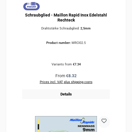
Schraubglied - Maillon Rapid Inox Edelstahl
Rechteck
Drahtstärke Schraubglied:
2,5mm
Product number:
MRCI02.5
Variants from
€7.34
Regular price:
From
€8.32
Prices incl. VAT plus shipping costs
Details