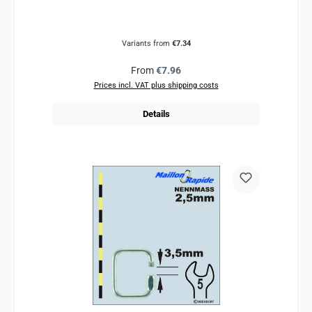
Variants from
€7.34
Regular price:
From
€7.96
Prices incl. VAT plus shipping costs
Details