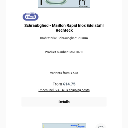
Schraubglied - Maillon Rapid Inox Edelstahl
Rechteck
Drahtstärke Schraubglied:
7,0mm
Product number:
MRCI07.0
Variants from
€7.34
Regular price:
From
€14.75
Prices incl. VAT plus shipping costs
Details