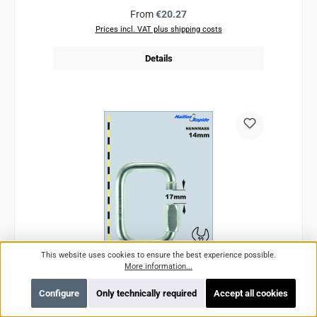
Regular price:
From
€20.27
Prices incl. VAT plus shipping costs
Details
This website uses cookies to ensure the best experience possible.
More information...
Configure
Only technically required
Accept all cookies
Schraubglied - Maillon Rapid Stahl Verzinkt
Rechteck