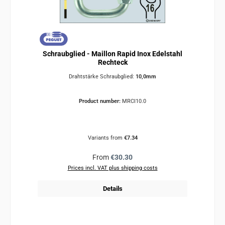
Schraubglied - Maillon Rapid Inox Edelstahl
Rechteck
Drahtstärke Schraubglied:
10,0mm
Product number:
MRCI10.0
Variants from
€7.34
Regular price:
From
€30.30
Prices incl. VAT plus shipping costs
Details