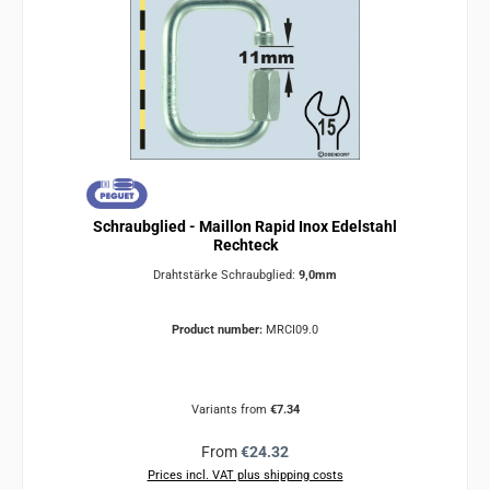
Schraubglied - Maillon Rapid Inox Edelstahl
Rechteck
Drahtstärke Schraubglied:
9,0mm
Product number:
MRCI09.0
Variants from
€7.34
Regular price:
From
€24.32
Prices incl. VAT plus shipping costs