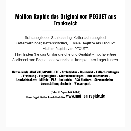
Maillon Rapide das Original von PEGUET aus
Frankreich
Schraubglieder, Schliessring, Kettenschraubglied,
Kettenverbinder, Kettennotglied, ... viele Begriffe ein Produkt.
Maillon Rapide von PEGUET.
Hier finden Sie das Umfangreiche und Qualitativ hochwertige
Sortiment von Peguet, das wir nahezu komplett am Lager führen.
Umfassende ANWENDUNGSGEBIETE - Architektur - Baumarkt - Fallschirmfliegen
- Fischfang - Flugzeugbau - Gleitschirmfliegen - Industrieeinsatz -
Landwirtschaft - Militär - PSA - Industrie - PSA Klettern - Strassenbahn -
Veranstaltungstechnik - Wassersport
(Fotos © Peguet.fr & Seiltek)
www.maillon-rapide.de
Unser Peguét Maillon Rapide Direktlink: