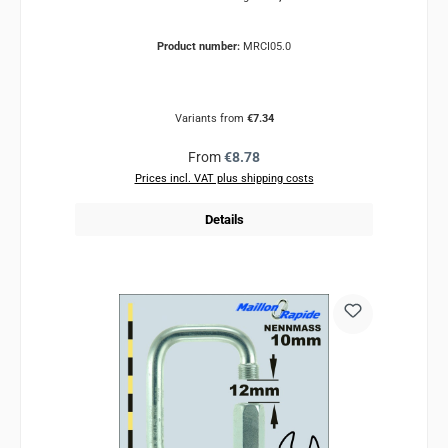
Product number:
MRCI05.0
Variants from
€7.34
Regular price:
From
€8.78
Prices incl. VAT plus shipping costs
Details