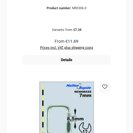
Product number:
MRCI06.0
Variants from
€7.34
Regular price:
From
€11.69
Prices incl. VAT plus shipping costs
Details