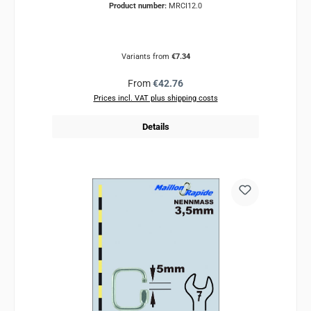
Product number:
MRCI12.0
Variants from
€7.34
Regular price:
From
€42.76
Prices incl. VAT plus shipping costs
Details