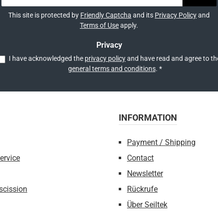
Systemen
*
This site is protected by
Friendly Captcha
and its
Privacy Policy
and
ST-LOCK,
Terms of Use
apply.
it dem
W-LOCK-
Privacy
I have acknowledged the
privacy policy
stem.Der
general terms and conditions
.
*
t dem
sbügel
n, um die
INFORMATION
hse zu
Payment / Shipping
Verdrehen
ervice
Contact
s er eine
Newsletter
Gerät
escission
Rückrufe
Über Seiltek