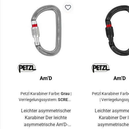
Am’D
Am’D
Petzl Karabiner Farbe:
Grau
|
Petzl Karabiner Farb
Verriegelungssystem:
SCREW-
|
Verriegelungss
LOCK
SCREW-LO
Leichter asymmetrischer
Leichter asymme
Karabiner Der leichte
Karabiner Der leichte
asymmetrische Am'D-
asymmetrische Am'D