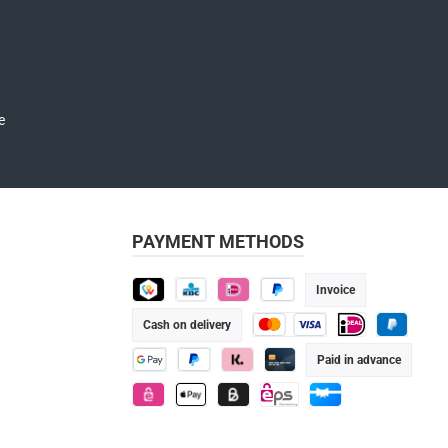
reduziert das Gewicht
dieses Karabiners, und der
Bereich, über den das Seil
läuft, weist einen runden
Querschnitt auf, um das
and have read and agree to the
Sichern mit
VERSO/REVERSO oder mit
Halbmastwurf zu
erleichtern.
PAYMENT METHODS
Invoice
TWINT
KBC
iDEAL
Pay Later
Cash on delivery
Credit or debit card
iDEAL
PayPal
Paid in advance
Google Pay
PayPal
Klarna
Credit/Debit card
eps
Apple Pay
Billie
eps
Gift card