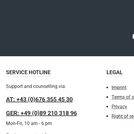
automatischen Systemen
automatischen 
TRIACT-LOCK, TWIST-LOCK,
TRIACT-LOCK, TWI
BALL-LOCK, mit dem
BALL-LOCK, m
manuellen SCREW-LOCK-
manuellen SCRE
System und PIN-LOCK-
System und PIN-LOCK-
Verriegelungssystem.Der
Verriegelungssy
Am’D kann mit dem
Am’D kann mi
CAPTIV-
CAPTIV-
Positionierungsbügel
Positionierung
kombiniert werden, um die
kombiniert werde
SERVICE HOTLINE
LEGAL
Belastung des Karabiners
Belastung des Karabiners
in der Längsachse zu
in der Längsac
Support and counselling via:
Imprint
favorisieren, ein Verdrehen
favorisieren, ein 
Terms of s
zu verhindern und zu
zu verhindern und zu
AT: +43 (0)676 355 45 30
gewährleisten, dass er eine
gewährleisten, das
Privacy
GER: +49 (0)89 210 318 96
feste Einheit mit dem Gerät
feste Einheit mit dem 
Right of r
bildet.
bildet.
Mon-Fri, 10 am - 6 pm