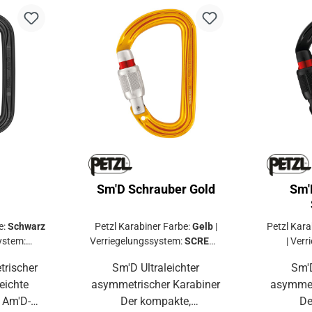
Sm'D Schrauber Gold
Sm'
e:
Schwarz
Petzl Karabiner Farbe:
Gelb
|
Petzl Kara
ystem:
Verriegelungssystem:
SCREW-
|
Verr
CK
LOCK
S
trischer
Sm'D Ultraleichter
Sm'D Ultralei
asymmetrischer Karabiner
asymmet
-
Der kompakte,
Der komp