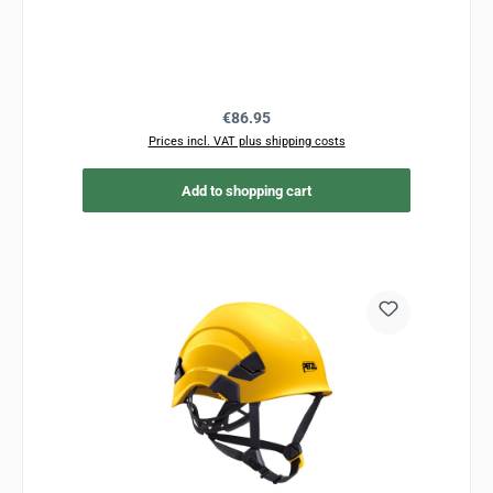
Regular price:
€86.95
Prices incl. VAT plus shipping costs
Add to shopping cart