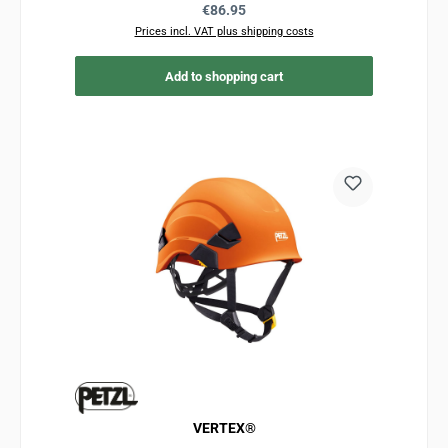
Regular price:
€86.95
Prices incl. VAT plus shipping costs
Add to shopping cart
VERTEX®