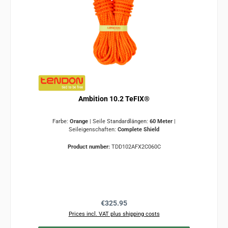
Ambition 10.2 TeFIX®
Farbe:
Orange
|
Seile Standardlängen:
60 Meter
|
Seileigenschaften:
Complete Shield
Product number:
TDD102AFX2C060C
Regular price:
€325.95
Prices incl. VAT plus shipping costs