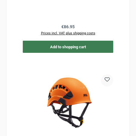
Regular price:
€86.95
Prices incl. VAT plus shipping costs
Add to shopping cart