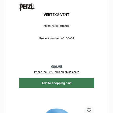
VERTEX® VENT
Helm Farbe:
Orange
Product number:
A010CA04
Regular price:
€86.95
Prices incl. VAT plus shipping costs
Add to shopping cart