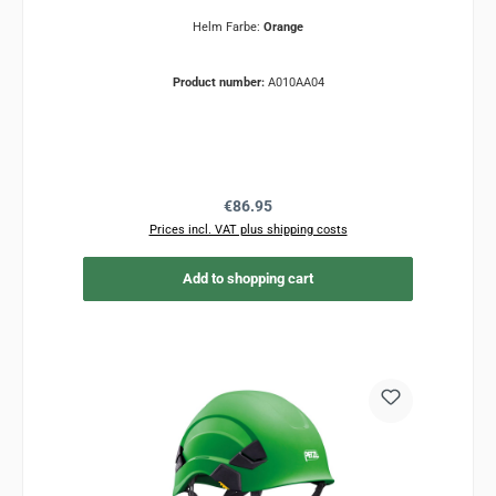
Helm Farbe:
Orange
Product number:
A010AA04
Regular price:
€86.95
Prices incl. VAT plus shipping costs
Add to shopping cart