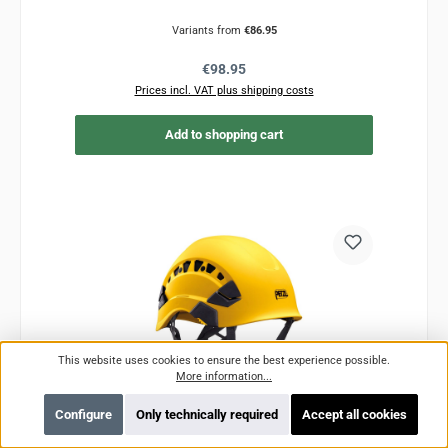
Variants from
€86.95
Regular price:
€98.95
Prices incl. VAT plus shipping costs
Add to shopping cart
This website uses cookies to ensure the best experience possible.
More information...
Configure
Only technically required
Accept all cookies