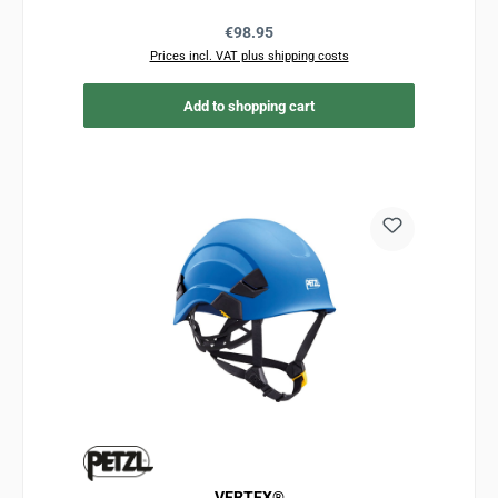
Regular price:
€98.95
Prices incl. VAT plus shipping costs
Add to shopping cart
VERTEX®