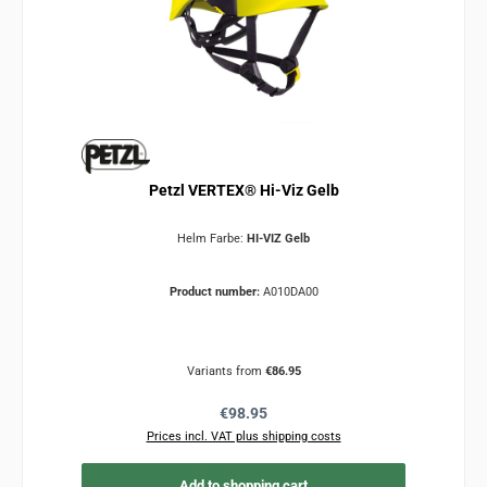
Petzl VERTEX® Hi-Viz Gelb
Helm Farbe:
HI-VIZ Gelb
Product number:
A010DA00
Variants from
€86.95
Regular price:
€98.95
Prices incl. VAT plus shipping costs
Add to shopping cart