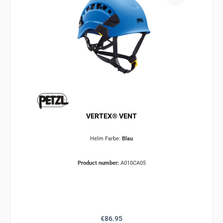
VERTEX® VENT
Helm Farbe:
Blau
Product number:
A010CA05
Regular price:
€86.95