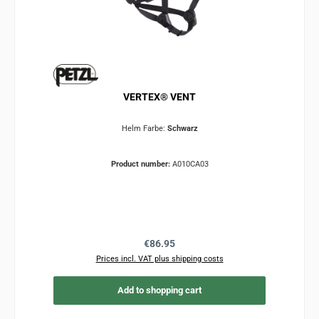
VERTEX® VENT
Helm Farbe:
Schwarz
Product number:
A010CA03
Regular price:
€86.95
Prices incl. VAT plus shipping costs
Add to shopping cart