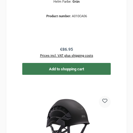
Helm Farbe:
Grün
Product number:
A010CA06
Regular price:
€86.95
Prices incl. VAT plus shipping costs
Add to shopping cart