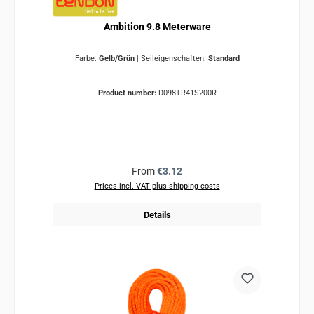
Ambition 9.8 Meterware
Farbe:
Gelb/Grün
|
Seileigenschaften:
Standard
Product number:
D098TR41S200R
Regular price:
From
€3.12
Prices incl. VAT plus shipping costs
Details