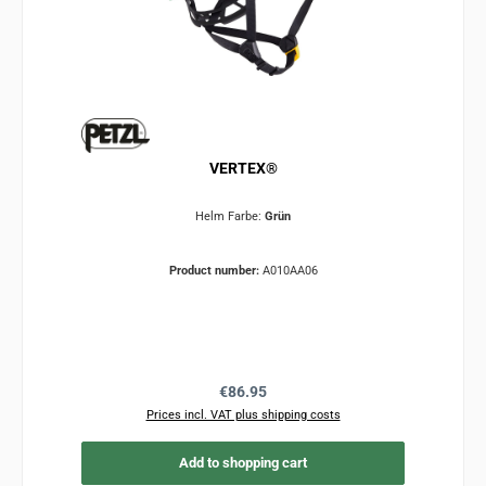
VERTEX®
Helm Farbe:
Grün
Product number:
A010AA06
Regular price:
€86.95
Prices incl. VAT plus shipping costs
Add to shopping cart