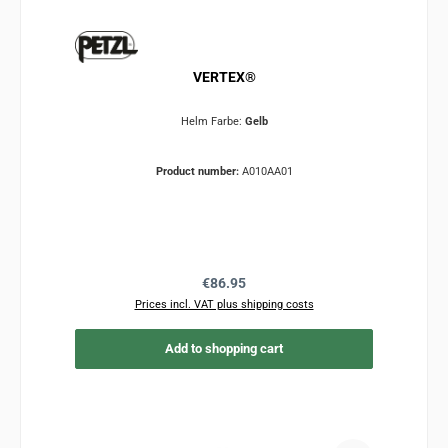
VERTEX®
Helm Farbe:
Gelb
Product number:
A010AA01
Regular price:
€86.95
Prices incl. VAT plus shipping costs
Add to shopping cart