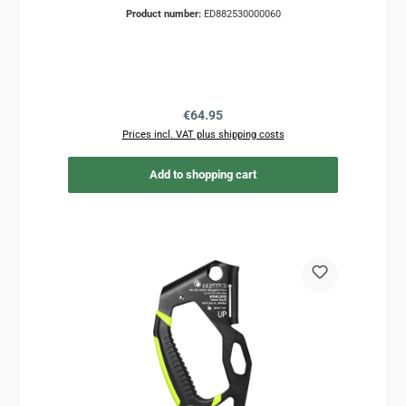
Product number:
ED882530000060
Regular price:
€64.95
Prices incl. VAT plus shipping costs
Add to shopping cart