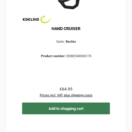
HAND CRUISER
Seite:
Rechts
Product number:
ED882540000170
Regular price:
€64.95
Prices incl. VAT plus shipping costs
Add to shopping cart