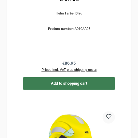
Helm Farbe:
Blau
Product number:
A010AA05
Regular price:
€86.95
Prices incl. VAT plus shipping costs
Add to shopping cart