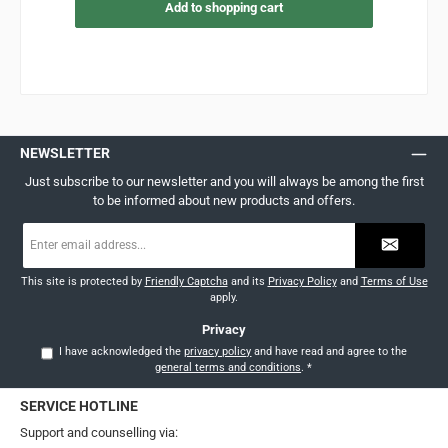
Add to shopping cart
NEWSLETTER
Just subscribe to our newsletter and you will always be among the first
to be informed about new products and offers.
Email
address
*
This site is protected by
Friendly Captcha
and its
Privacy Policy
and
Terms of Use
apply.
Privacy
I have acknowledged the
privacy policy
and have read and agree to the
general terms and conditions
.
*
SERVICE HOTLINE
Support and counselling via: