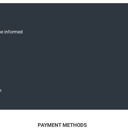
 be informed
and have read and agree to the
PAYMENT METHODS