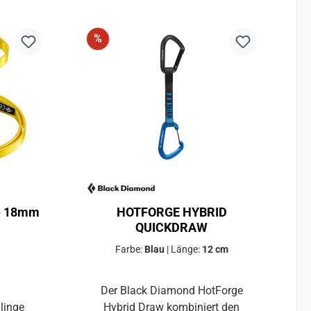
Discount
%
ge 18mm
HOTFORGE HYBRID
QUICKDRAW
Farbe:
Blau
|
Länge:
12 cm
Der Black Diamond HotForge
linge
Hybrid Draw kombiniert den