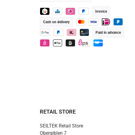
Invoice
TWINT
KBC
iDEAL
Pay Later
Cash on delivery
Credit or debit card
iDEAL
PayPal
Paid in advance
Google Pay
PayPal
Klarna
Credit/Debit card
eps
Apple Pay
Billie
eps
Gift card
RETAIL STORE
SEILTEK Retail Store
Obergiblen 7