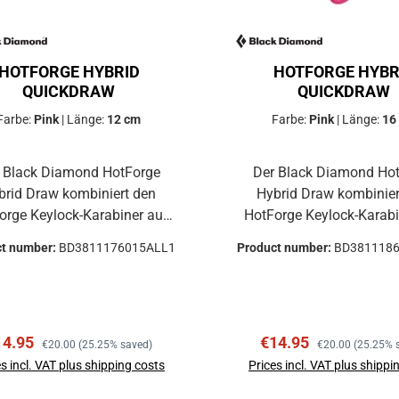
HOTFORGE HYBRID
HOTFORGE HYBR
QUICKDRAW
QUICKDRAW
Farbe:
Pink
|
Länge:
12 cm
Farbe:
Pink
|
Länge:
16
 Black Diamond HotForge
Der Black Diamond Ho
d Draw kombiniert den
Hybrid Draw kombiniert den
orge Keylock-Karabiner auf
HotForge Keylock-Karabi
rseite mit einem farbigen,
der Oberseite mit einem farbigen,
ct number:
BD3811176015ALL1
Product number:
BD381118
ichtgewichtigen Hotwire-
leichtgewichtigen Hot
iner auf der Unterseite, der
Karabiner auf der Unterse
isuelles Kletterziel darstellt.
ein visuelles Kletterziel d
rkmale Neuer HotForge
Produktmerkmale Neuer HotForge
le price:
Regular price:
Sale price:
Regular price:
14.95
€14.95
en und ein überarbeiteter
oben und ein überarbei
€20.00
(25.25% saved)
€20.00
(25.25% 
re-Drahtschnapperkarabiner
HotWire-Drahtschnapperk
s incl. VAT plus shipping costs
Prices incl. VAT plus shippi
Farbiger Karabiner unten für
unten Farbiger Karabiner 
Add to shopping cart
Add to shopping ca