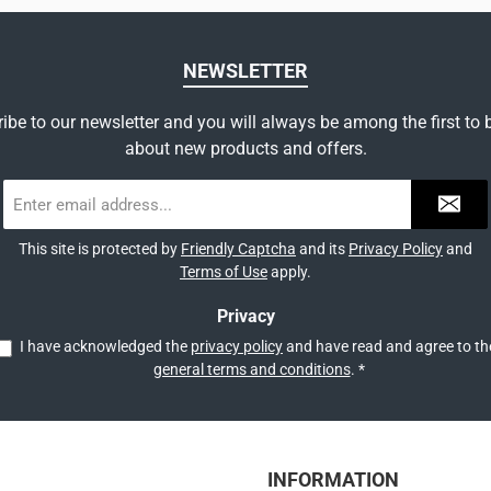
NEWSLETTER
ibe to our newsletter and you will always be among the first to
about new products and offers.
Email
address
*
This site is protected by
Friendly Captcha
and its
Privacy Policy
and
Terms of Use
apply.
Privacy
I have acknowledged the
privacy policy
general terms and conditions
.
*
INFORMATION