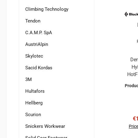
Climbing Technology
Tendon
C.A.M.P. SpA
AustriAlpin
Skylotec
Der
Hybri
Sacid Kordas
HotF
3M
der Obe
Produ
le
Hultafors
Karab
Hellberg
ein v
Produktme
Scurion
Sa
€
ob
HotWi
Snickers Workwear
Price
unten 
Solid Gear Footwear