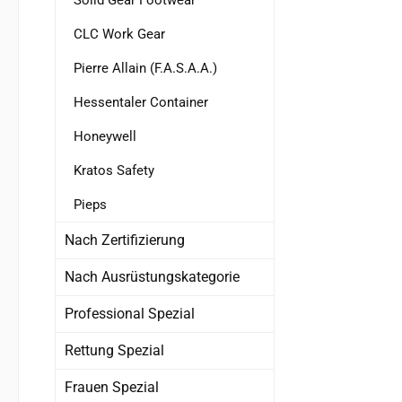
b
Einh
CLC Work Gear
8kN - 
Pierre Allain (F.A.S.A.A.)
mit 
Einhä
Hessentaler Container
Polyes
Honeywell
22kN
[To
Kratos Safety
Pieps
Nach Zertifizierung
Nach Ausrüstungskategorie
Professional Spezial
Rettung Spezial
Frauen Spezial