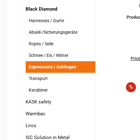
Black Diamond
Sic
Produ
genä
Harnesses / Gurte
Runn
Abseil-/Sicherungsgeräte
lan
d
Ropes / Seile
natür
Schnee / Eis / Winter
Verl
Price
die Seilrei
Expresssets / Schlingen
G
Transport
Sort
Dis
%
Klett
Karabiner
ein
KASK safety
e
Gurt
Warmbac
Liros
ISC Solution in Metal