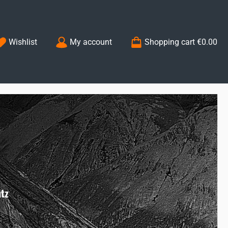
You have 0 wishlist items
Wishlist
My account
Shopping cart
€0.00
atz