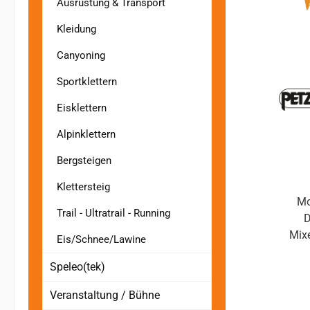
Ausrüstung & Transport
Kleidung
Canyoning
Sportklettern
Eisklettern
Alpinklettern
Bergsteigen
Klettersteig
Mo
Trail - Ultratrail - Running
D
Mixedkle
Eis/Schnee/Lawine
Drytoo
Speleo(tek)
Mix
LYNX
Veranstaltung / Bühne
eine 