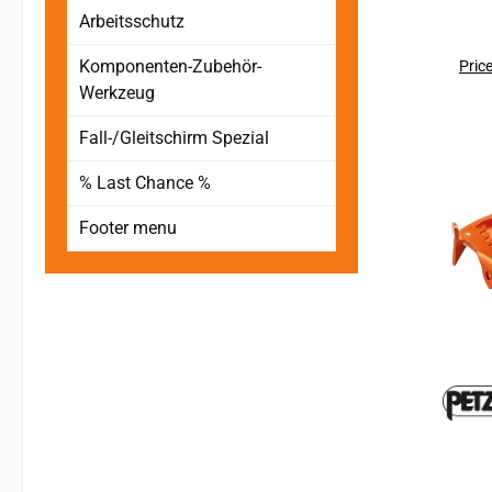
indivi
Arbeitsschutz
A
erl
Komponenten-Zubehör-
Price
präzisen Hal
Werkzeug
di
Fall-/Gleitschirm Spezial
S
erhe
% Last Chance %
erhö
Platzierung. Extre
Footer menu
Läng
ei
Hoo
erleic
für bessere Bewe
besse
Stei
las
Sc
P