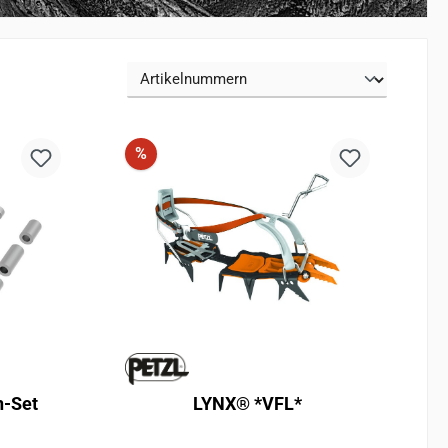
Discount
%
n-Set
LYNX® *VFL*