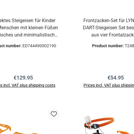
ektes Steigeisen für Kinder
Frontzacken-Set für LY
enschen mit kleinen Füßen
DART-Steigeisen Set bestehend
isches und minimalistisches
aus vier Frontalzacken,
igeisen mit 10 Zacken zum
Abstandshaltern und Sc
uct number:
ED744490002190
Product number:
T24
lettern, Bergsteigen und für
für die Ausrüstung e
ditionen aus hochwertigem
modularen Steigeisenpa
indungssystem für
oder DART.
xibles Schuhwerk. In dieser
Regular price:
Regular pri
€129.95
€54.95
ion kann das Steigeisen
rfekt für sehr kleine Füße
s incl. VAT plus shipping costs
Prices incl. VAT plus shippi
gestellt werden, was es ein
Add to shopping cart
Add to shopping ca
ktes Kindersteigeisen macht.