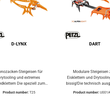
D-LYNX
DART
nozacken-Steigeisen für
Modulare Steigeisen
rytooling und extremes
Eisklettern und Drytooling Sup
ttern Die speziell zum
bissig!Die technisch ausgefeilten,
ling und zum extremen
leichten DART-Steigeisen
Product number:
T25
Product number:
U001
edklettern konzipierten D-
Eisklettern und Drytooling
-Steigeisen verfügen über
konzipiert.Mit ihren mo
Monozacke, deren Länge sich
Frontalzacken (Mono