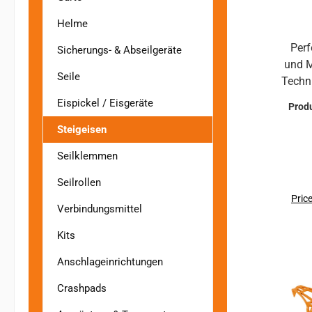
Helme
Perf
Sicherungs- & Abseilgeräte
und M
Seile
Techn
Ste
Eispickel / Eisgeräte
Prod
Eisk
Steigeisen
Expe
Stahl mit B
Seilklemmen
fle
Vers
Seilrollen
pe
Price
Verbindungsmittel
ein
perfe
Kits
Anschlageinrichtungen
Crashpads