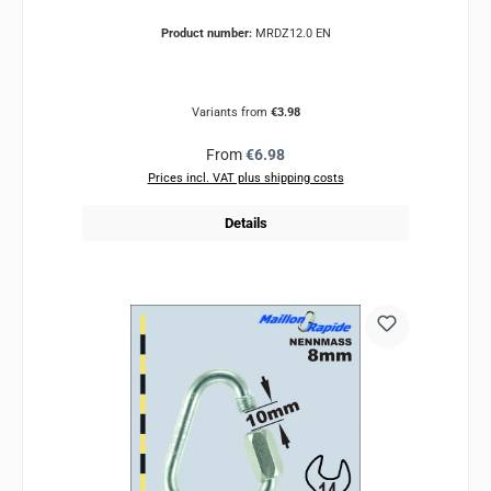
Product number:
MRDZ12.0 EN
Variants from
€3.98
Regular price:
From
€6.98
Prices incl. VAT plus shipping costs
Details