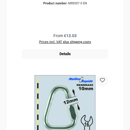
Product number:
MRDI07.0 EN
Regular price:
From
€13.03
Prices incl. VAT plus shipping costs
Details