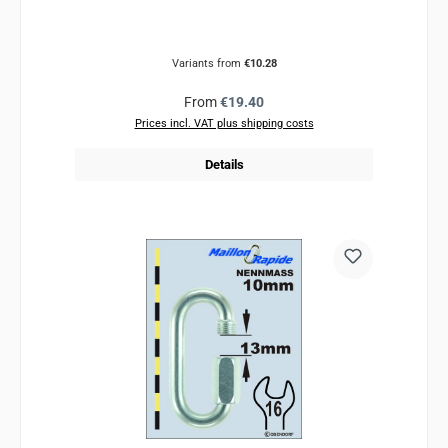
Variants from
€10.28
Regular price:
From
€19.40
Prices incl. VAT plus shipping costs
Details