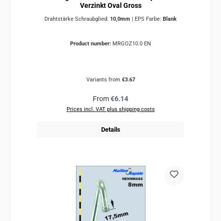
Verzinkt Oval Gross
Drahtstärke Schraubglied:
10,0mm
|
EPS Farbe:
Blank
Product number:
MRGOZ10.0 EN
Variants from
€3.67
Regular price:
From
€6.14
Prices incl. VAT plus shipping costs
Details