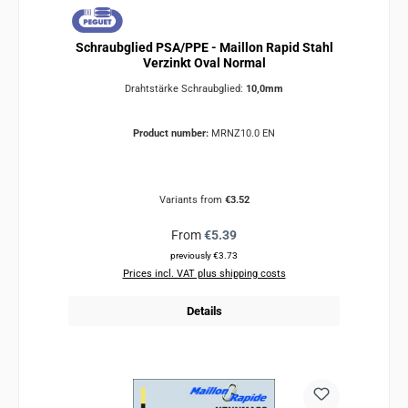
Schraubglied PSA/PPE - Maillon Rapid Stahl
Verzinkt Oval Normal
Drahtstärke Schraubglied:
10,0mm
Product number:
MRNZ10.0 EN
Variants from
€3.52
Regular price:
From
€5.39
previously €3.73
Prices incl. VAT plus shipping costs
Details