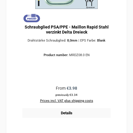
Schraubglied PSA/PPE - Maillon Rapid Stahl
verzinkt Delta Dreieck
Drahtstärke Schraubglied:
8,0mm
|
EPS Farbe:
Blank
Product number:
MRDZ08.0 EN
Regular price:
From
€3.98
previously €3.34
Prices incl. VAT plus shipping costs
Details