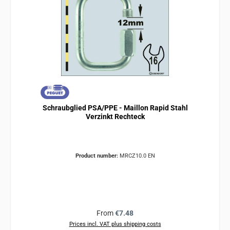
Schraubglied PSA/PPE - Maillon Rapid Stahl
Verzinkt Rechteck
Product number:
MRCZ10.0 EN
Regular price:
From
€7.48
Prices incl. VAT plus shipping costs