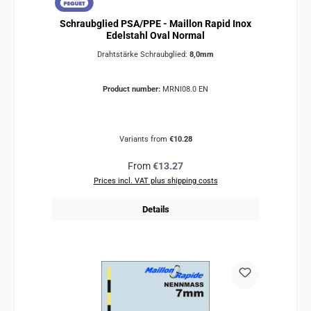
Schraubglied PSA/PPE - Maillon Rapid Inox
Edelstahl Oval Normal
Drahtstärke Schraubglied:
8,0mm
Product number:
MRNI08.0 EN
Variants from
€10.28
Regular price:
From
€13.27
Prices incl. VAT plus shipping costs
Details