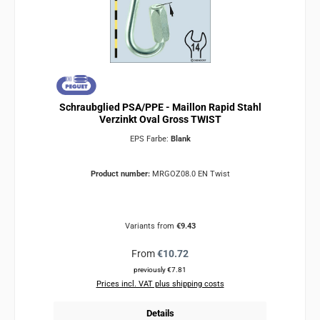
Schraubglied PSA/PPE - Maillon Rapid Stahl
Verzinkt Oval Gross TWIST
EPS Farbe:
Blank
Product number:
MRGOZ08.0 EN Twist
Variants from
€9.43
Regular price:
From
€10.72
previously €7.81
Prices incl. VAT plus shipping costs
Details