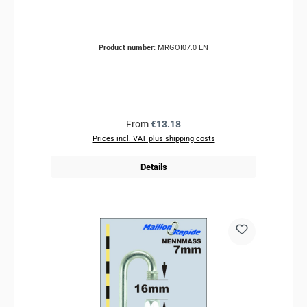
Product number:
MRGOI07.0 EN
Regular price:
From
€13.18
Prices incl. VAT plus shipping costs
Details