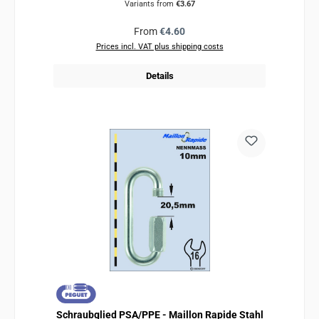
Variants from
€3.67
Regular price:
From
€4.60
Prices incl. VAT plus shipping costs
Details
Schraubglied PSA/PPE - Maillon Rapide Stahl