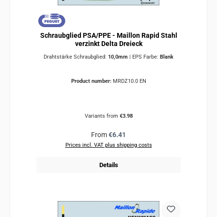
Schraubglied PSA/PPE - Maillon Rapid Stahl
verzinkt Delta Dreieck
Drahtstärke Schraubglied:
10,0mm
|
EPS Farbe:
Blank
Product number:
MRDZ10.0 EN
Variants from
€3.98
Regular price:
From
€6.41
Prices incl. VAT plus shipping costs
Details