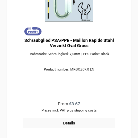
Schraubglied PSA/PPE - Maillon Rapide Stahl
Verzinkt Oval Gross
Drahtstärke Schraubglied:
7,0mm
|
EPS Farbe:
Blank
Product number:
MRGOZ07.0 EN
Regular price:
From
€3.67
Prices incl. VAT plus shipping costs
Details