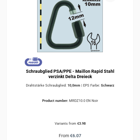
Schraubglied PSA/PPE - Maillon Rapid Stahl
verzinkt Delta Dreieck
Drahtstärke Schraubglied:
10,0mm
|
EPS Farbe:
Schwarz
Product number:
MRDZ10.0 EN Noir
Variants from
€3.98
Regular price:
From
€6.07