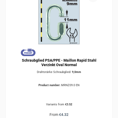
Schraubglied PSA/PPE - Maillon Rapid Stahl
Verzinkt Oval Normal
Drahtstärke Schraubglied:
9,0mm
Product number:
MRNZ09.0 EN
Variants from
€3.52
Regular price:
From
€4.32