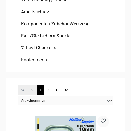
Arbeitsschutz
Komponenten-Zubehör-Werkzeug
Fall-/Gleitschirm Spezial
% Last Chance %
Footer menu
Page
Page
1
2