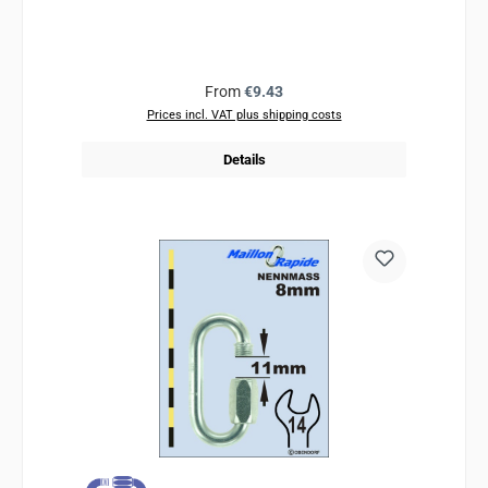
Regular price:
From
€9.43
Prices incl. VAT plus shipping costs
Details